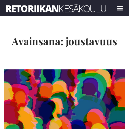
Retoriikan kesäkoulu 2024
MENU
Avainsana:
joustavuus