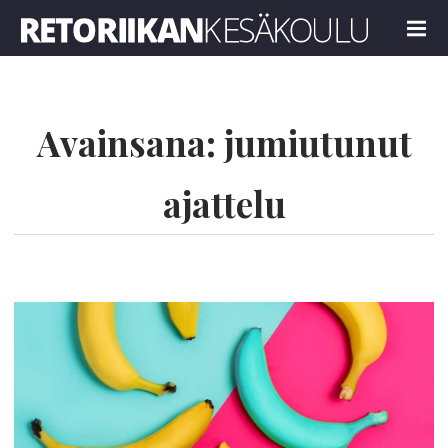
Retoriikan kesäkoulu 2024
MENU
Avainsana:
jumiutunut
ajattelu