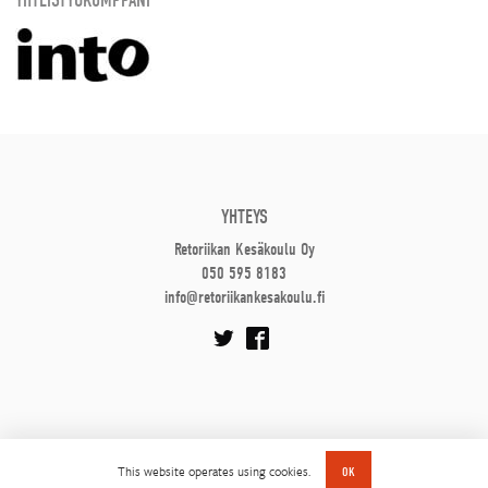
YHTEYS
Retoriikan Kesäkoulu Oy
050 595 8183
info@retoriikankesakoulu.fi
This website operates using cookies.
OK