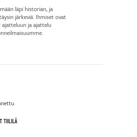
mään läpi historian, ja
äysin järkeviä. Ihmiset ovat
 ajatteluun ja ajattelu
 tunneilmaisuumme.
nnettu.
 TIILILÄ