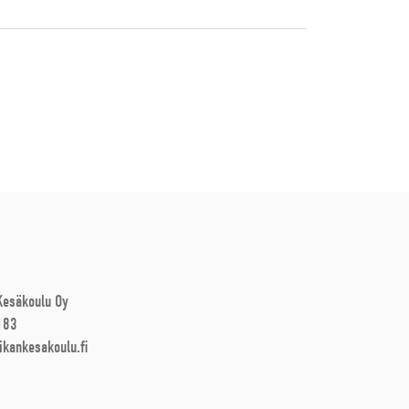
 Kesäkoulu Oy
183
ikankesakoulu.fi