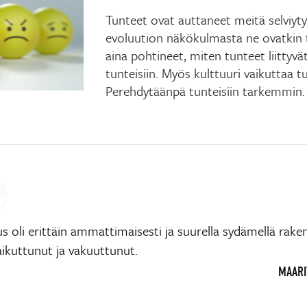
Tunteet ovat auttaneet meitä selviyty
evoluution näkökulmasta ne ovatkin t
aina pohtineet, miten tunteet liittyvät
tunteisiin. Myös kulttuuri vaikuttaa
Perehdytäänpä tunteisiin tarkemmin.
us oli erittäin ammattimaisesti ja suurella sydämellä rake
aikuttunut ja vakuuttunut.
MAARIT