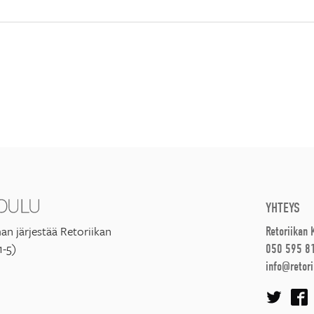
YHTEYS
an järjestää Retoriikan
Retoriikan
1-5)
050 595 8
info@retori