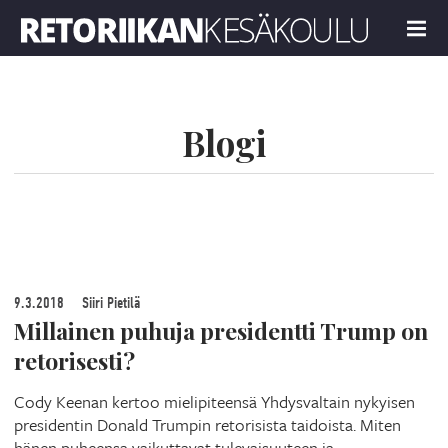
Retoriikan kesäkoulu 2019
MENU
Blogi
9.3.2018
Siiri Pietilä
Millainen puhuja presidentti Trump on
retorisesti?
Cody Keenan kertoo mielipiteensä Yhdysvaltain nykyisen
presidentin Donald Trumpin retorisista taidoista. Miten
hänen puheensa vaikuttavat tulevaisuuteen ja