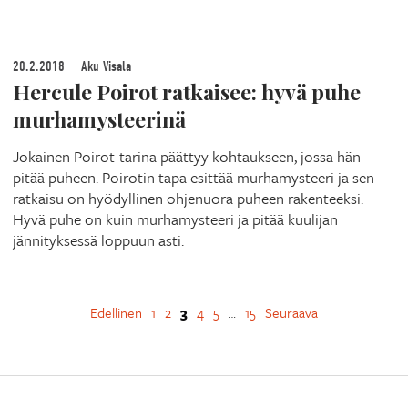
20.2.2018
Aku Visala
Hercule Poirot ratkaisee: hyvä puhe
murhamysteerinä
Jokainen Poirot-tarina päättyy kohtaukseen, jossa hän
pitää puheen. Poirotin tapa esittää murhamysteeri ja sen
ratkaisu on hyödyllinen ohjenuora puheen rakenteeksi.
Hyvä puhe on kuin murhamysteeri ja pitää kuulijan
jännityksessä loppuun asti.
Edellinen
1
2
3
4
5
15
Seuraava
…