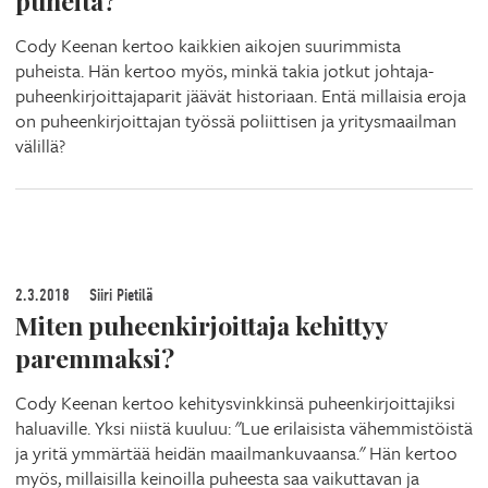
puheita?
Cody Keenan kertoo kaikkien aikojen suurimmista
puheista. Hän kertoo myös, minkä takia jotkut johtaja-
puheenkirjoittajaparit jäävät historiaan. Entä millaisia eroja
on puheenkirjoittajan työssä poliittisen ja yritysmaailman
välillä?
2.3.2018
Siiri Pietilä
Miten puheenkirjoittaja kehittyy
paremmaksi?
Cody Keenan kertoo kehitysvinkkinsä puheenkirjoittajiksi
haluaville. Yksi niistä kuuluu: "Lue erilaisista vähemmistöistä
ja yritä ymmärtää heidän maailmankuvaansa." Hän kertoo
myös, millaisilla keinoilla puheesta saa vaikuttavan ja