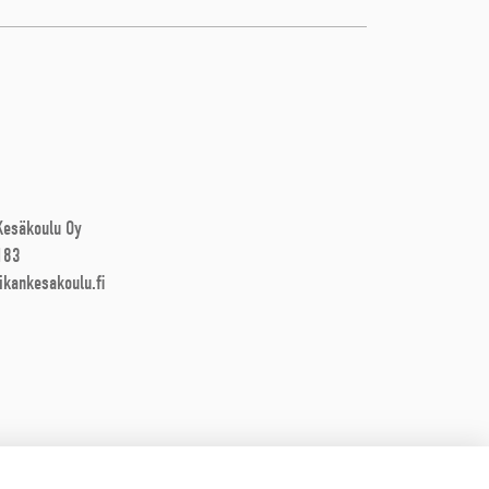
 Kesäkoulu Oy
183
ikankesakoulu.fi