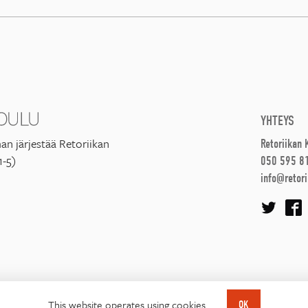
YHTEYS
an järjestää Retoriikan
Retoriikan
1-5)
050 595 8
info@retori
This website operates using cookies.
OK