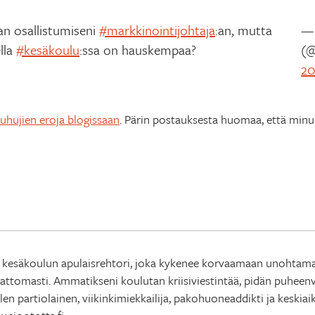
n osallistumiseni
#markkinointijohtaja
:an, mutta
— 
ella
#kesäkoulu
:ssa on hauskempaa?
(@
20
uhujien eroja blogissaan
. Pärin postauksesta huomaa, että minu
 kesäkoulun apulaisrehtori, joka kykenee korvaamaan unohtamansa
tomasti. Ammatikseni koulutan kriisiviestintää, pidän puheenvuo
en partiolainen, viikinkimiekkailija, pakohuoneaddikti ja keskia