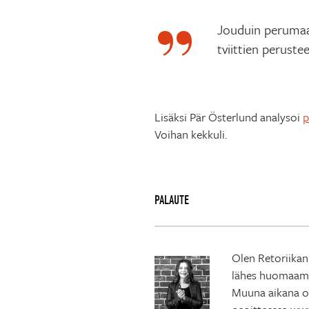
Jouduin perumaa
tviittien peruste
Lisäksi Pär Österlund analysoi
p
Voihan kekkuli.
PALAUTE
Olen Retoriikan
lähes huomaamat
Muuna aikana ol