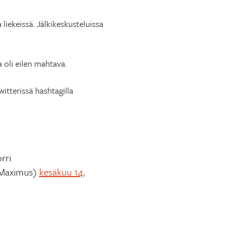
iekeissä. Jälkikeskusteluissa
 oli eilen mahtava.
witterissä hashtagilla
rri
Maximus)
kesäkuu 14,