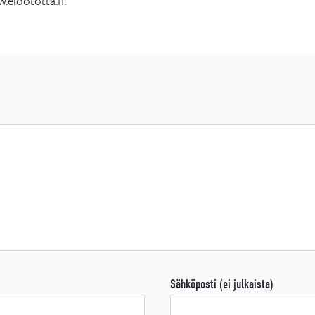
.eioototta.fi.
Sähköposti (ei julkaista)