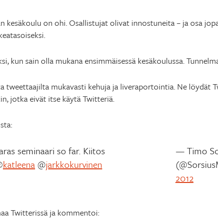
säkoulu on ohi. Osallistujat olivat innostuneita – ja osa jopa l
eatasoiseksi.
ksi, kun sain olla mukana ensimmäisessä kesäkoulussa. Tunnelma
ta tweettaajilta mukavasti kehuja ja liveraportointia. Ne löydät T
kin, jotka eivät itse käytä Twitteriä.
sta:
aras seminaari so far. Kiitos
— Timo So
@
katleena
@
jarkkokurvinen
(@Sorsius
2012
aa Twitterissä ja kommentoi: