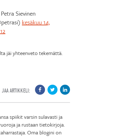
Petra Sievinen
petrasi)
kesäkuu 14,
12
lta jäi yhteenveto tekemättä.
JAA ARTIKKELI:
 spiikit varsin sulavasti ja
roja ja rustaan tietokirjoja.
ikaharrastaja. Oma blogini on