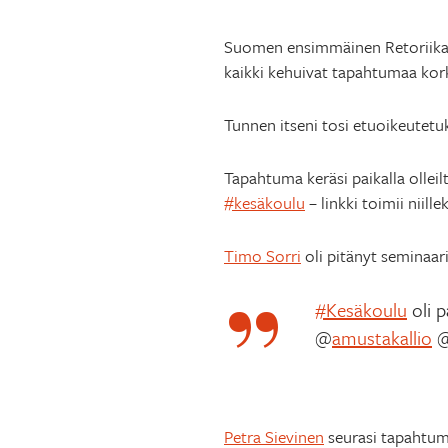
Suomen ensimmäinen Retoriikan ke
kaikki kehuivat tapahtumaa kork
Tunnen itseni tosi etuoikeutetu
Tapahtuma keräsi paikalla olleil
#kesäkoulu
– linkki toimii niille
Timo Sorri
oli pitänyt seminaari
#Kesäkoulu
oli p
@
amustakallio
Petra Sievinen
seurasi tapahtum