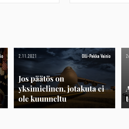
io
2.11.2021
Olli-Pekka Vainio
2
Jos päätös on
yksimielinen, jotakuta ei
ole kuunneltu