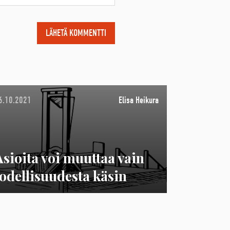
6.10.2021
Elisa Heikura
Asioita voi muuttaa vain
todellisuudesta käsin