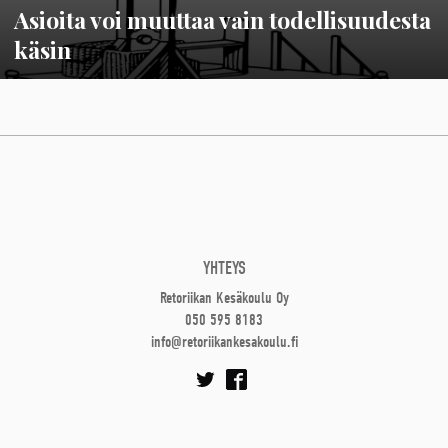
Asioita voi muuttaa vain todellisuudesta
käsin
YHTEYS
Retoriikan Kesäkoulu Oy
050 595 8183
info@retoriikankesakoulu.fi