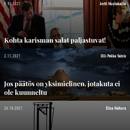
9.11.2021
Antti Mustakallio
Kohta karisman salat paljastuvat!
2.11.2021
Olli-Pekka Vainio
Jos päätös on yksimielinen, jotakuta ei
ole kuunneltu
26.10.2021
Elisa Heikura