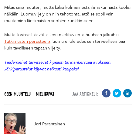
Mikäs siinä muuten, mutta kaksi kolmannesta ihmiskunnasta kuolisi
nälkään. Luomuviljely on niin tehotonta, että se sopii vain
muutamien länsimaisten snobien ruokkimiseen.
Mutta tosiasiat jäävät jälleen mielikuvien ja huuhaan jalkoihin.
Tutkimusten perusteella
luomu ei ole edes sen terveellisempää
kuin tavalliseen tapaan viljelty.
Tiedemiehet tarvitsevat kipeästi tarinankertojia avukseen.
Järkiperustelut käyvät heikosti kaupaksi.
GEENIMUUNTELU
MIELIKUVAT
JAA ARTIKKELI:
Jari Parantainen