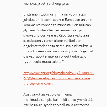
vaurioita ja esti soluhengitystä.
Brittiläinen tutkimusryhmä on vuonna 2011
julkaissut kriittisen raportin Euroopan unionin
kemikaalivalvonnan toiminnasta. Sen mukaan
glyfosaatti aiheuttaa keskenmenojen ja
sikiövaurioiden vaaran. Raportissa väitetään
saksalaisten viranomaisten vähätelleen
ongelmat todenneita tieteellisiä tutkimuksia ja
turvautuneen alan omiin selvityksiin. Ongelmat
olisivat raportin mukaan olleet tiedossa jo
1990-luvulla mutta salattu.”
http://www.npr.org/blogs/thesalt/2013/02/18/1718
96311/farmers-fight-with-monsanto-reaches-
the-supreme-court
Asiat vaikuttaisivat olevan hieman
monimutkaisempia, kuin mitä annat ymmärtää.
Itse haluaisin syödä terveellistä ja ravitsevaa