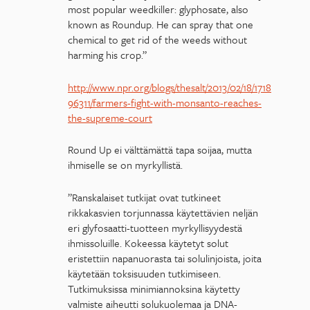
most popular weedkiller: glyphosate, also
known as Roundup. He can spray that one
chemical to get rid of the weeds without
harming his crop.”
http://www.npr.org/blogs/thesalt/2013/02/18/1718
96311/farmers-fight-with-monsanto-reaches-
the-supreme-court
Round Up ei välttämättä tapa soijaa, mutta
ihmiselle se on myrkyllistä.
”Ranskalaiset tutkijat ovat tutkineet
rikkakasvien torjunnassa käytettävien neljän
eri glyfosaatti-tuotteen myrkyllisyydestä
ihmissoluille. Kokeessa käytetyt solut
eristettiin napanuorasta tai solulinjoista, joita
käytetään toksisuuden tutkimiseen.
Tutkimuksissa minimiannoksina käytetty
valmiste aiheutti solukuolemaa ja DNA-