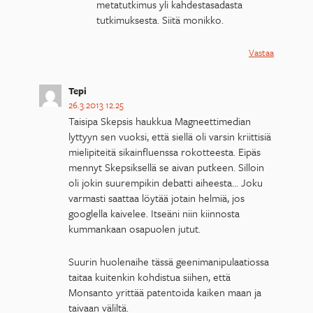
metatutkimus yli kahdestasadasta
tutkimuksesta. Siitä monikko.
Vastaa
Tepi
26.3.2013 12.25
Taisipa Skepsis haukkua Magneettimedian
lyttyyn sen vuoksi, että siellä oli varsin kriittisiä
mielipiteitä sikainfluenssa rokotteesta. Eipäs
mennyt Skepsiksellä se aivan putkeen. Silloin
oli jokin suurempikin debatti aiheesta… Joku
varmasti saattaa löytää jotain helmiä, jos
googlella kaivelee. Itseäni niin kiinnosta
kummankaan osapuolen jutut.
Suurin huolenaihe tässä geenimanipulaatiossa
taitaa kuitenkin kohdistua siihen, että
Monsanto yrittää patentoida kaiken maan ja
taivaan väliltä.