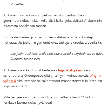
Vuosittain.
Kultainen riisi ratkaisisi ongelman ainakin osittain. Se on
geenimuunneltu, hiukan kellertävä lajike, joka sisältää A-vitamiinin
esiastetta porkkanan tapaan.
Vuodesta toiseen jatkuva murhenäytelmä ei viheraktivisteja
hetkauta. Järjestön argumentit ovat tuttuja jokaiselta työpaikalta.
Jos jokin uusi idea ei ole heti alusta saakka täydellinen, se tulee
kuopata saman tien.
Kultaisen riisin kehittänyt tiedemies
Ingo Potrykus
onkin
sanonut, että Greenpeace olisi yhtä hyvin voinut moittia
Wrightin
veljeksiä
siitä, etteivät he rakentaneet mannertenvälisiin lentoihin
sopivaa konetta.
Mitä ne geenimuuntelun vaihtoehdot sitten olisivat? Olisiko
vaikkapa luomuruoka hyvä idea?