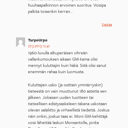
huuhaapalkinnon arvoinen suoritus. Voisipa
palkita toisenkin kerran…
Vastaa
TurpoUrpo
27.3.2013 12.41
1960-luvulla alkuperäisen vihreän
vallankumouksen aikaan GM-kama olisi
mennyt kuluttajiin kuin häkä. Siitä olisi sanut
enemmän rahaa kuin luomusta.
Kuluttajien usko (ja osittain ymmärryskin)
tieteestä on vain muuttunut 180 astetta sen
jälkeen. Jokaisen uuden tuotteen tai
tieteellisen edistysaskeleen takana uskotaan
olevan salaliitto ja virheellistä tiedettä. Joskus
näin onkin, joskus taas ei. Moni GM-kehittäjä
voisi lähettää laskun Monsantolle, jonka