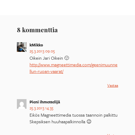
8 kommenttia
kMikko
25.3.2013 09.05
Oikein Jari Oikein 🙂
http://www.magneettimedia.com/geenimuunne
llun-ruoan-vaarat/
Vastaa
Pieni ihmettelijä
25.3.2013 14.35
Eikös Magneettimedia tuossa taannoin palkittu
Skepsiksen huuhaapalkinnolla 😉