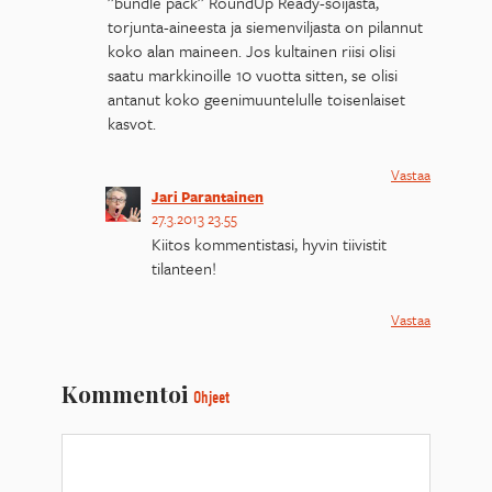
”bundle pack” RoundUp Ready-soijasta,
torjunta-aineesta ja siemenviljasta on pilannut
koko alan maineen. Jos kultainen riisi olisi
saatu markkinoille 10 vuotta sitten, se olisi
antanut koko geenimuuntelulle toisenlaiset
kasvot.
Vastaa
Jari Parantainen
27.3.2013 23.55
Kiitos kommentistasi, hyvin tiivistit
tilanteen!
Vastaa
Kommentoi
Ohjeet