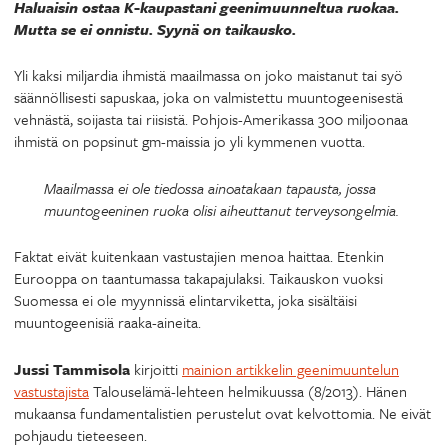
Haluaisin ostaa K-kaupastani geenimuunneltua ruokaa.
Mutta se ei onnistu. Syynä on taikausko.
Yli kaksi miljardia ihmistä maailmassa on joko maistanut tai syö
säännöllisesti sapuskaa, joka on valmistettu muuntogeenisestä
vehnästä, soijasta tai riisistä. Pohjois-Amerikassa 300 miljoonaa
ihmistä on popsinut gm-maissia jo yli kymmenen vuotta.
Maailmassa ei ole tiedossa ainoatakaan tapausta, jossa
muuntogeeninen ruoka olisi aiheuttanut terveysongelmia.
Faktat eivät kuitenkaan vastustajien menoa haittaa. Etenkin
Eurooppa on taantumassa takapajulaksi. Taikauskon vuoksi
Suomessa ei ole myynnissä elintarviketta, joka sisältäisi
muuntogeenisiä raaka-aineita.
Jussi Tammisola
kirjoitti
mainion artikkelin geenimuuntelun
vastustajista
Talouselämä-lehteen helmikuussa (8/2013). Hänen
mukaansa fundamentalistien perustelut ovat kelvottomia. Ne eivät
pohjaudu tieteeseen.