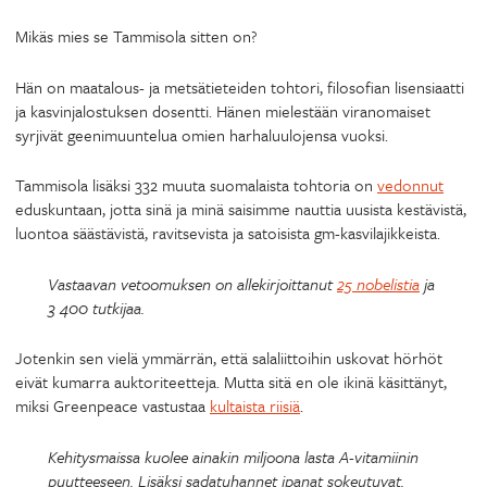
Mikäs mies se Tammisola sitten on?
Hän on maatalous- ja metsätieteiden tohtori, filosofian lisensiaatti
ja kasvinjalostuksen dosentti. Hänen mielestään viranomaiset
syrjivät geenimuuntelua omien harhaluulojensa vuoksi.
Tammisola lisäksi 332 muuta suomalaista tohtoria on
vedonnut
eduskuntaan, jotta sinä ja minä saisimme nauttia uusista kestävistä,
luontoa säästävistä, ravitsevista ja satoisista gm-kasvilajikkeista.
Vastaavan vetoomuksen on allekirjoittanut
25 nobelistia
ja
3 400 tutkijaa.
Jotenkin sen vielä ymmärrän, että salaliittoihin uskovat hörhöt
eivät kumarra auktoriteetteja. Mutta sitä en ole ikinä käsittänyt,
miksi Greenpeace vastustaa
kultaista riisiä
.
Kehitysmaissa kuolee ainakin miljoona lasta A-vitamiinin
puutteeseen. Lisäksi sadatuhannet ipanat sokeutuvat.