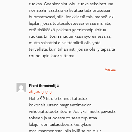
ruokaa. Geenimanipuloitu ruoka sekoitettuna
normaalin saattaisi vaikeuttaa tätä prosessia
huomattavasti, sillä Jenkkilässä taisi mennä laki
läpikin, jossa tuoteselosteessa ei saa mainita,
että sisältääkö pakkaus geenimanipuloitua
ruokaa. En tosin muutenkaan syö einessälää,
mutta salaattini ei välttämättä olisi yhtä
tervellistä, kuin tähän asti, jos se olisi yltäpäältä
round upin kuorruttama.
Vastaa
Pieni ihmettelijä
26.3.2013 17.13
Hehe 🙂 Et ole tainnut tutustua
kokonaisuutena magneettimedian
viihdejuttutuotantoon? Jos yksi media päivästä
toiseen ja vuodesta toiseen tuputtaa
lukijoilleen taikauskoisia käsityksiä
maailmanmenosta, niin kyllä se on ollut