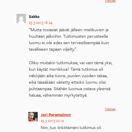
Vastaa
Sakke
25.3.2013 18.24
”Mutta tosiasiat jäävät jälleen mielikuvien ja
huuhaan jalkoihin. Tutkimusten perusteella
luomu ei ole edes sen terveellisempää kuin
tavalliseen tapaan viljelty.”
Oliko muitakin tutkimuksia, vai vain tämä yksi,
kun käytät monikkoa? Tämä tutkimus oli
näköjään aika tuore, puolen vuoden takaa,
eikä tässäkään väitetty etteikö luomu olisi
puhtaampaa. Sitähän luomua ostava yleensä
haluaa, vähemmän myrkytettyä.
Vastaa
Jari Parantainen
25.3.2013 22.19
Niin, tuo linkittämäni tutkimus oli