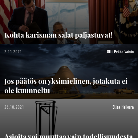
Kohta karisman salat paljastuvat!
2.11.2021
Olli-Pekka Vainio
Jos päätös on yksimielinen, jotakuta ei
ole kuunneltu
26.10.2021
Elisa Heikura
Asioita voi muuttaa vain todellisuudesta