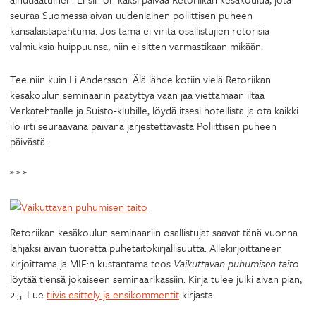
seuraa Suomessa aivan uudenlainen poliittisen puheen
kansalaistapahtuma. Jos tämä ei viritä osallistujien retorisia
valmiuksia huippuunsa, niin ei sitten varmastikaan mikään.
Tee niin kuin Li Andersson. Älä lähde kotiin vielä Retoriikan
kesäkoulun seminaarin päätyttyä vaan jää viettämään iltaa
Verkatehtaalle ja Suisto-klubille, löydä itsesi hotellista ja ota kaikki
ilo irti seuraavana päivänä järjestettävästä Poliittisen puheen
päivästä.
* * *
Retoriikan kesäkoulun seminaariin osallistujat saavat tänä vuonna
lahjaksi aivan tuoretta puhetaitokirjallisuutta. Allekirjoittaneen
kirjoittama ja MIF:n kustantama teos
Vaikuttavan puhumisen taito
löytää tiensä jokaiseen seminaarikassiin. Kirja tulee julki aivan pian,
2.5. Lue
tiivis esittely ja ensikommentit
kirjasta.