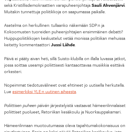
sekä Kristillisdemokraattien varapuheenjohtaja
Sauli Ahvenjärvi
.
Muitakin tunnettuja poliitikkoja on saapumassa paikalle.
Asetelma on herkullinen: tullaanko näkemään SDP:n ja
Kokoomusten tuoreiden puheenjohtajien ensimmäinen debatti?
Huippupoliitikkojen keskustelut vetää monissa politiikan mehuissa
keitetty kommentaattori
Jussi Lähde
.
Päivä ei pääty aivan heti, sillä Suisto-klubilla on illalla luvassa jatkot,
jossa soittaa useampi poliittisesti kantaaottavaa musiikkia esittävä
orkesteri.
Nopeimmat tiedotusvälineet ovat ehtineet jo uutisella herkutella.
Lue
esimerkiksi YLE:n uutinen aiheesta
.
Poliittisen puheen päivän
järjestelyistä vastaavat hämeenlinnalaiset
poliittiset puolueet, Retoriikan kesäkoulu ja Nuorkauppakamari.
Hämeenlinnaan muotoutumassa oleva tapahtumakokonaisuus on
ainutlaatuinen. Ensin on kaksi päivää Retoriikan kesäkoulua, jota