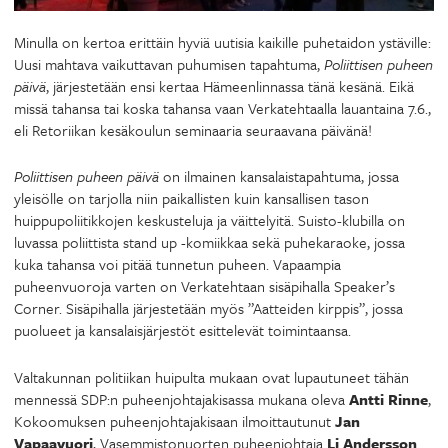
Minulla on kertoa erittäin hyviä uutisia kaikille puhetaidon ystäville:
Uusi mahtava vaikuttavan puhumisen tapahtuma,
Poliittisen puheen
päivä
, järjestetään ensi kertaa Hämeenlinnassa tänä kesänä. Eikä
missä tahansa tai koska tahansa vaan Verkatehtaalla lauantaina 7.6.,
eli Retoriikan kesäkoulun seminaaria seuraavana päivänä!
Poliittisen puheen päivä
on ilmainen kansalaistapahtuma, jossa
yleisölle on tarjolla niin paikallisten kuin kansallisen tason
huippupoliitikkojen keskusteluja ja väittelyitä. Suisto-klubilla on
luvassa poliittista stand up -komiikkaa sekä puhekaraoke, jossa
kuka tahansa voi pitää tunnetun puheen. Vapaampia
puheenvuoroja varten on Verkatehtaan sisäpihalla Speaker’s
Corner. Sisäpihalla järjestetään myös ”Aatteiden kirppis”, jossa
puolueet ja kansalaisjärjestöt esittelevät toimintaansa.
Valtakunnan politiikan huipulta mukaan ovat lupautuneet tähän
mennessä SDP:n puheenjohtajakisassa mukana oleva
Antti Rinne
,
Kokoomuksen puheenjohtajakisaan ilmoittautunut
Jan
Vapaavuori
, Vasemmistonuorten puheenjohtaja
Li Andersson