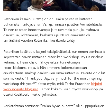
Retoriikan kesäkoulu 2014 on ohi. Kaksi päivää vaikuttavan
puhumisten taitoja, ensin Vanajanlinnassa ja sitten Verkatehtaalla.
Toinen toistaan innostavampia ja taitavampia puhujia, mahtavia
osallistujia, kohtaamisia, keskusteluja. Näistä aineksista oli
tämän(kin) vuoden Retoriikan kesäkoulu tehty.
Retoriikan kesäkoulu laajeni kaksipäiväiseksi, kun ennen seminaaria
järjestettiin päivän mittainen retoriikan workshop Jay Heinrichsin
vetämänä. Heinrichs on Yhdysvaltain tunnetuimpia
retoriikkakonsultteja, ja hän ammensi kokemuksestaan
ainutkertaisia sisältöjä osallistujien omaksuttavaksi. Palaute on ollut
sen mukaista: ”Thank you, Jay, very much for the most inspiring
workshop this year!!” Katso myös, mitä Terho Puustinen
kirjoitti
workshopista blogiinsa
. Tämän kokemuksen myötä workshop jää
osaksi Kesäkoulun vakiohjelmistoa.
Verkatehtaan seminaari ”Vallan hyvää puhetta” oli huippupuhujien