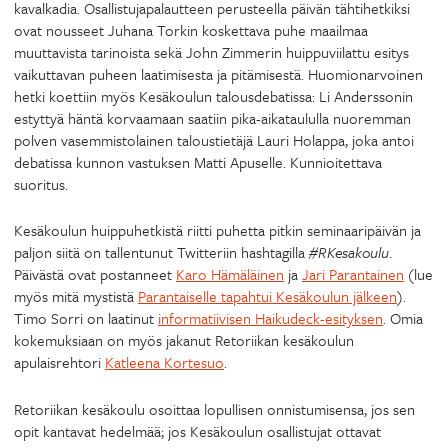
kavalkadia. Osallistujapalautteen perusteella päivän tähtihetkiksi
ovat nousseet Juhana Torkin koskettava puhe maailmaa
muuttavista tarinoista sekä John Zimmerin huippuviilattu esitys
vaikuttavan puheen laatimisesta ja pitämisestä. Huomionarvoinen
hetki koettiin myös Kesäkoulun talousdebatissa: Li Anderssonin
estyttyä häntä korvaamaan saatiin pika-aikataululla nuoremman
polven vasemmistolainen taloustietäjä Lauri Holappa, joka antoi
debatissa kunnon vastuksen Matti Apuselle. Kunnioitettava
suoritus.
Kesäkoulun huippuhetkistä riitti puhetta pitkin seminaaripäivän ja
paljon siitä on tallentunut Twitteriin hashtagilla
#RKesakoulu
.
Päivästä ovat postanneet
Karo Hämäläinen
ja
Jari Parantainen
(lue
myös mitä mystistä
Parantaiselle tapahtui Kesäkoulun jälkeen
).
Timo Sorri on laatinut
informatiivisen Haikudeck-esityksen
. Omia
kokemuksiaan on myös jakanut Retoriikan kesäkoulun
apulaisrehtori
Katleena Kortesuo
.
Retoriikan kesäkoulu osoittaa lopullisen onnistumisensa, jos sen
opit kantavat hedelmää; jos Kesäkoulun osallistujat ottavat