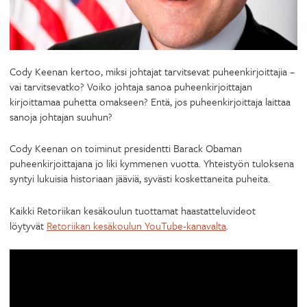
Cody Keenan kertoo, miksi johtajat tarvitsevat puheenkirjoittajia –
vai tarvitsevatko? Voiko johtaja sanoa puheenkirjoittajan
kirjoittamaa puhetta omakseen? Entä, jos puheenkirjoittaja laittaa
sanoja johtajan suuhun?
Cody Keenan on toiminut presidentti Barack Obaman
puheenkirjoittajana jo liki kymmenen vuotta. Yhteistyön tuloksena
syntyi lukuisia historiaan jääviä, syvästi koskettaneita puheita.
Kaikki Retoriikan kesäkoulun tuottamat haastatteluvideot
löytyvät
Retoriikan kesäkoulun YouTube-kanavalta
.