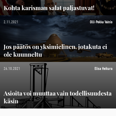
Kohta karisman salat paljastuvat!
2.11.2021
Olli-Pekka Vainio
Jos päätös on yksimielinen, jotakuta ei
ole kuunneltu
26.10.2021
Elisa Heikura
Asioita voi muuttaa vain todellisuudesta
käsin