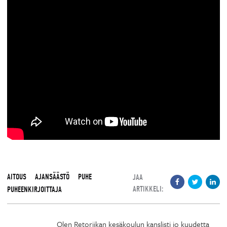
AITOUS
AJANSÄÄSTÖ
PUHE
JAA
ARTIKKELI:
PUHEENKIRJOITTAJA
Olen Retoriikan kesäkoulun kanslisti jo kuudetta