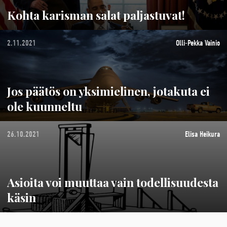
Kohta karisman salat paljastuvat!
2.11.2021
Olli-Pekka Vainio
Jos päätös on yksimielinen, jotakuta ei
ole kuunneltu
26.10.2021
Elisa Heikura
Asioita voi muuttaa vain todellisuudesta
käsin