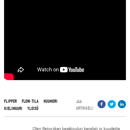
FLIPPER
FLOW-TILA
HUUMORI
JAA
ARTIKKELI:
KIELIMUURI
YLEISÖ
Olen Retoriikan kesäkoulun kanslisti jo kuudetta