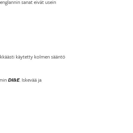
 englannin sanat eivät usein
ekkäästi käytetty kolmen sääntö
mmin
DI&E
. Iskevää ja