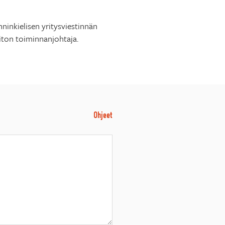
nkielisen yritysviestinnän
iiton toiminnanjohtaja.
Ohjeet