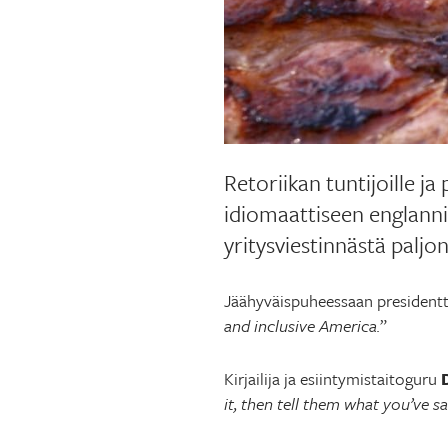
Retoriikan tuntijoille j
idiomaattiseen englannin
yritysviestinnästä paljon 
Jäähyväispuheessaan presidentt
and inclusive America.
”
Kirjailija ja esiintymistaitoguru
it, then tell them what you’ve sa