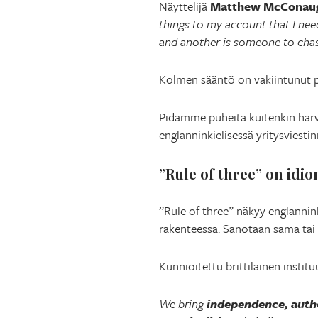
Näyttelijä
Matthew McConau
things to my account that I nee
and another is someone to chas
Kolmen sääntö on vakiintunut pu
Pidämme puheita kuitenkin harvo
englanninkielisessä yritysviestin
”Rule of three” on idio
”Rule of three” näkyy englannink
rakenteessa. Sanotaan sama tai
Kunnioitettu brittiläinen instit
We bring
independence, auth