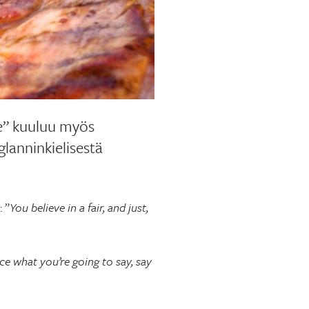
ree” kuuluu myös
lanninkielisestä
 ”
You believe in a fair, and just,
nce what you’re going to say, say