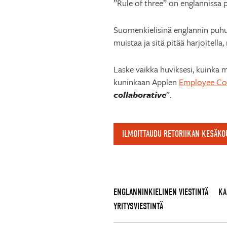
”Rule of three” on englannissa 
Suomenkielisinä englannin puhuj
muistaa ja sitä pitää harjoitel
Laske vaikka huviksesi, kuinka 
kuninkaan Applen
Employee Co
collaborative
”.
ILMOITTAUDU RETORIIKAN KESÄK
ENGLANNINKIELINEN VIESTINTÄ
KA
YRITYSVIESTINTÄ