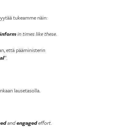
, pyytää tukeamme näin:
inform
in times like these.
n, että pääministerin
al
”.
nkaan lausetasolla.
sed
and
engaged
effort
.