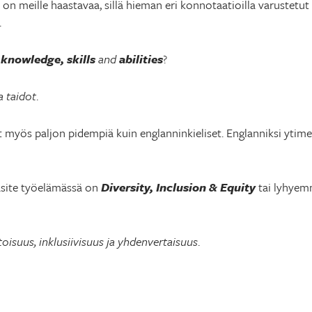
on meille haastavaa, sillä hieman eri konnotaatioilla varustetut
.
a
knowledge, skills
and
abilities
?
a taidot
.
 myös paljon pidempiä kuin englanninkieliset. Englanniksi ytim
käsite työelämässä on
Diversity, Inclusion & Equity
tai lyhye
suus, inklusiivisuus ja yhdenvertaisuus
.