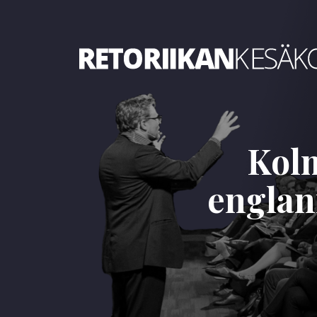
Retoriikan kesäkoulu 2021
Kolm
englan