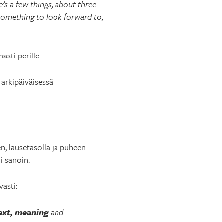
’s a few things, about three
 something to look forward to,
sti perille.
arkipäiväisessä
n, lausetasolla ja puheen
i sanoin.
asti:
ext, meaning
and