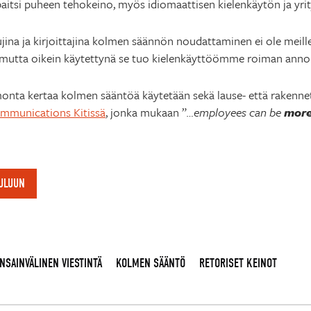
paitsi puheen tehokeino, myös idiomaattisen kielenkäytön ja yrit
ina ja kirjoittajina kolmen säännön noudattaminen ei ole meille
la, mutta oikein käytettynä se tuo kielenkäyttöömme roiman anno
monta kertaa kolmen sääntöä käytetään sekä lause- että rakenne
mmunications Kitissä
, jonka mukaan ”
…employees can be
more
OULUUN
NSAINVÄLINEN VIESTINTÄ
KOLMEN SÄÄNTÖ
RETORISET KEINOT