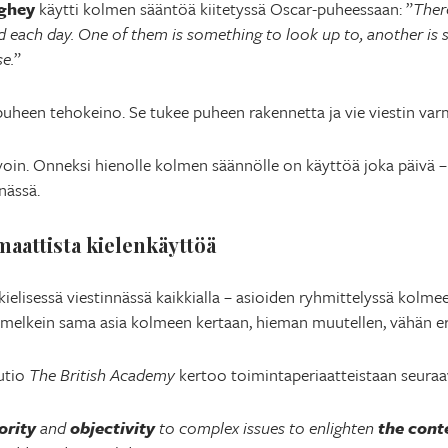
ghey
käytti kolmen sääntöä kiitetyssä Oscar-puheessaan: ”
There
d each day. One of them is something to look up to, another is
e.
”
heen tehokeino. Se tukee puheen rakennetta ja vie viestin varma
in. Onneksi hienolle kolmen säännölle on käyttöä joka päivä – 
nässä.
maattista kielenkäyttöä
ielisessä viestinnässä kaikkialla – asioiden ryhmittelyssä kolmee
 melkein sama asia kolmeen kertaan, hieman muutellen, vähän er
uutio
The British Academy
kertoo toimintaperiaatteistaan seuraav
ority
and
objectivity
to complex issues to enlighten
the cont