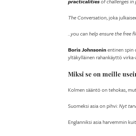
practicalities
of challenges in 
The Conversation
, joka julkais
…you can help ensure the free f
Boris Johnsonin
entinen spin
yltäkylläinen rahankäyttö virka
Miksi se on meille usei
Kolmen sääntö on tehokas, mutta
Suomeksi asia on pihvi:
Nyt tar
Englanniksi asia harvemmin kui