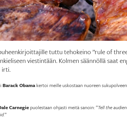
a puheenkirjoittajille tuttu tehokeino ”rule of th
kieliseen viestintään. Kolmen säännöllä saat eng
irti.
i
Barack Obama
kertoi meille uskostaan nuoreen sukupolveen:
Dale Carnegie
puolestaan ohjasti meitä sanoin: ”
Tell the audie
id.
”