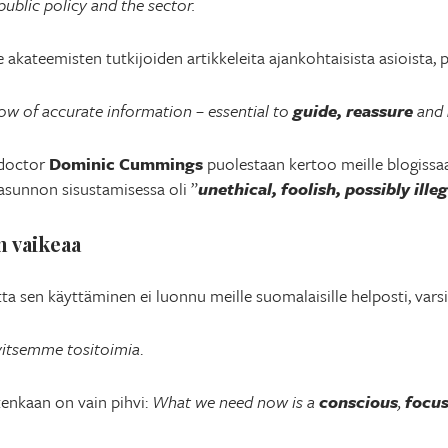
public policy and the sector.
ee akateemisten tutkijoiden artikkeleita ajankohtaisista asioista
low of accurate information – essential to
guide, reassure
and
 doctor
Dominic Cummings
puolestaan kertoo meille blogissaa
-asunnon sisustamisessa oli ”
unethical, foolish, possibly illeg
n vaikeaa
 sen käyttäminen ei luonnu meille suomalaisille helposti, varsi
vitsemme tositoimia
.
tenkaan on vain pihvi:
What we need now is a
conscious
,
focu