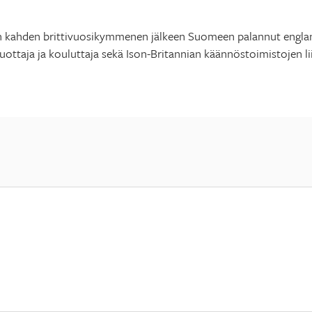
kahden brittivuosikymmenen jälkeen Suomeen palannut englanni
tuottaja ja kouluttaja sekä Ison-Britannian käännöstoimistojen l