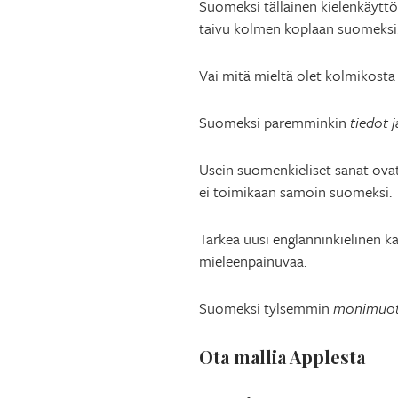
Suomeksi tällainen kielenkäyttö 
taivu kolmen koplaan suomeksi
Vai mitä mieltä olet kolmikost
Suomeksi paremminkin
tiedot j
Usein suomenkieliset sanat ovat
ei toimikaan samoin suomeksi.
Tärkeä uusi englanninkielinen 
mieleenpainuvaa.
Suomeksi tylsemmin
monimuotoi
Ota mallia Applesta