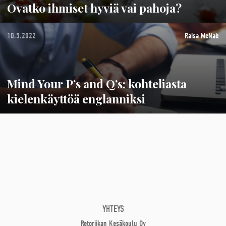
Ovatko ihmiset hyviä vai pahoja?
10.5.2022
Raisa McNab
Mind Your P’s and Q’s: kohteliasta
kielenkäyttöä englanniksi
YHTEYS
Retoriikan Kesäkoulu Oy