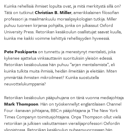
Kuinka rehellisiä ihmiset lopulta ovat, ja mitä merkitystä sillä on?
Tätä on tutkinut
Christian B. Miller
, amerikkalainen filosofian
professori ja maailmankuulu moraalipsykologian tutkija. Miller
puhuu tuoreen kirjansa pohjalta, jonka on julkaissut Oxford
University Press. Retoriikan kesäkoulun osallistujat saavat kuulla,
kuinka me kaikki voimme kehittyä rehellisyyden hyveessä.
Pete Poskiparta
on tunnettu ja menestynyt mentalisti, joka
kykenee ajattelua vinksauttaviin suorituksiin yleisön edessä.
Retoriikan kesäkoulussa hän puhuu ”arjen mentalismista”, eli
kuinka tulkita muita ihmisiä, heidän ilmeitään ja eleitään. Miten
ymmärtää ihmisten mikroilmeet? Kuinka suostutella
neuvottelukumppania?
Retoriikan kesäkoulun pääpuhujana on tänä vuonna mediajohtaja
Mark Thompson
. Hän on työskennellyt englantilaisen Channel
Four -kanavan johtajana, BBC:n pääjohtajana ja The New York
Times Companyn toimitusjohtajana. Onpa Thompson ollut vielä
retoriikan ja julkisen vaikuttamisen vierailijaprofessori Oxfordin
yliopistossa. Retoriikan kesäkoulun puheenvuorossaan hän