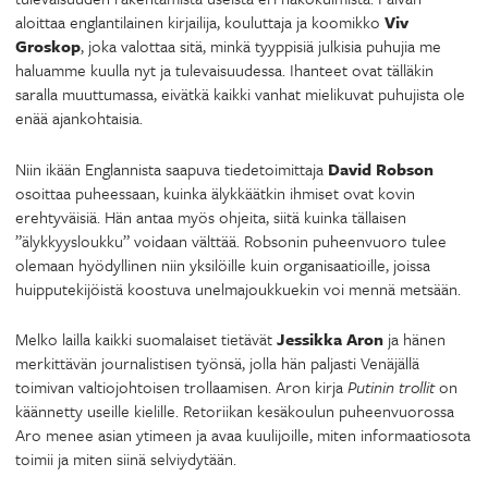
aloittaa englantilainen kirjailija, kouluttaja ja koomikko
Viv
Groskop
, joka valottaa sitä, minkä tyyppisiä julkisia puhujia me
haluamme kuulla nyt ja tulevaisuudessa. Ihanteet ovat tälläkin
saralla muuttumassa, eivätkä kaikki vanhat mielikuvat puhujista ole
enää ajankohtaisia.
Niin ikään Englannista saapuva tiedetoimittaja
David Robson
osoittaa puheessaan, kuinka älykkäätkin ihmiset ovat kovin
erehtyväisiä. Hän antaa myös ohjeita, siitä kuinka tällaisen
”älykkyysloukku” voidaan välttää. Robsonin puheenvuoro tulee
olemaan hyödyllinen niin yksilöille kuin organisaatioille, joissa
huipputekijöistä koostuva unelmajoukkuekin voi mennä metsään.
Melko lailla kaikki suomalaiset tietävät
Jessikka Aron
ja hänen
merkittävän journalistisen työnsä, jolla hän paljasti Venäjällä
toimivan valtiojohtoisen trollaamisen. Aron kirja
Putinin trollit
on
käännetty useille kielille. Retoriikan kesäkoulun puheenvuorossa
Aro menee asian ytimeen ja avaa kuulijoille, miten informaatiosota
toimii ja miten siinä selviydytään.