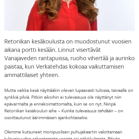
Retoriikan kesäkoulusta on muodostunut vuosien
aikana portti kesään. Linnut visertävät
Vanajaveden rantapuissa, ruoho vihertää ja aurinko
paistaa, kun Verkatehdas kokoaa vaikuttamisen
ammattilaiset yhteen.
Mutta vaikka kesä näyttääkin olevan lupaavasti tulossa, taivaalla on
synkkiä pilviä. Pitkiin aikoihin ei tulevaisuus ole näyttänyt niin
epävarmalta ja ennakoimattomalta, kuin se on nyt. Niinpä
Retoriikan kesäkoulun aihe –
Kuinka tulevaisuus tehdään
– on
osoittautunut äärimmäisen ajankohtaiseksi.
Olemme kutsuneet monipuolisen puhujakaartin valottamaan
tulevaisuuden rakentamista useista eri näkökulmista. Päivän