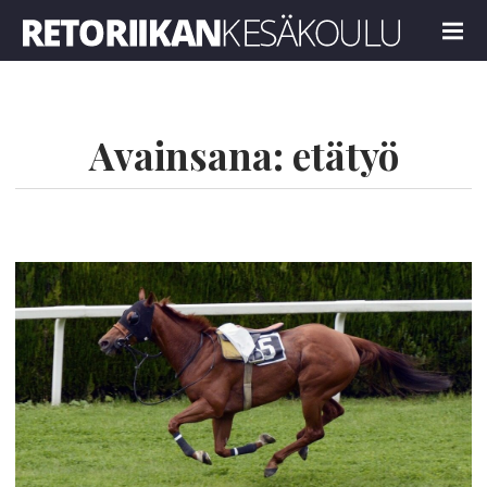
Retoriikan kesäkoulu 2022
MENU
Avainsana:
etätyö