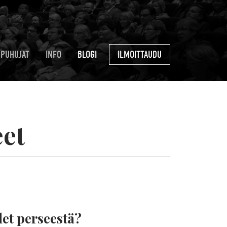
PUHUJAT
INFO
BLOGI
ILMOITTAUDU
eet
let perseestä?