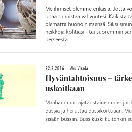
Me ihmiset olemme erilaisia. Jotta vois
pitää tunnistaa vahvuutesi. Kaikista t
olematta huonoin itsensä. Siksi sinun
heikkoja kohtiasi - tai suoremmin sano
perseestä.
22.2.2016
Aku Visala
Hyväntahtoisuus – tärk
uskoitkaan
Maahanmuuttajataustainen mies juoks
bussia ja heiluttaa bussikorttiaan. M
sisään bussiin. Bussikuski kuitenkin s