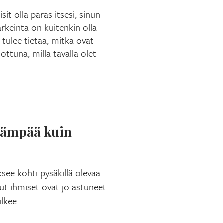
it olla paras itsesi, sinun
ärkeintä on kuitenkin olla
 tulee tietää, mitkä ovat
ttuna, millä tavalla olet
eämpää kuin
ee kohti pysäkillä olevaa
uut ihmiset ovat jo astuneet
ulkee…