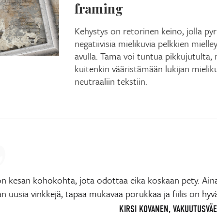
framing
Kehystys on retorinen keino, jolla py
negatiivisia mielikuvia pelkkien miell
avulla. Tämä voi tuntua pikkujutulta, 
kuitenkin vääristämään lukijan mielikuv
neutraaliin tekstiin.
n kesän kohokohta, jota odottaa eikä koskaan pety. Ain
 uusia vinkkejä, tapaa mukavaa porukkaa ja fiilis on hyv
KIRSI KOVANEN, VAKUUTUSVÄE