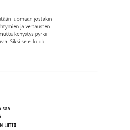
ritään luomaan jostakin
eyhtymien ja vertausten
mutta kehystys pyrkii
ia. Siksi se ei kuulu
a saa
ä.
N LIITTO