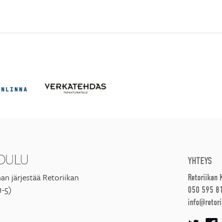
YHTEYS
an järjestää Retoriikan
Retoriikan
1-5)
050 595 8
info@retori