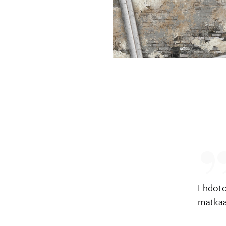
Ehdoto
matkaan