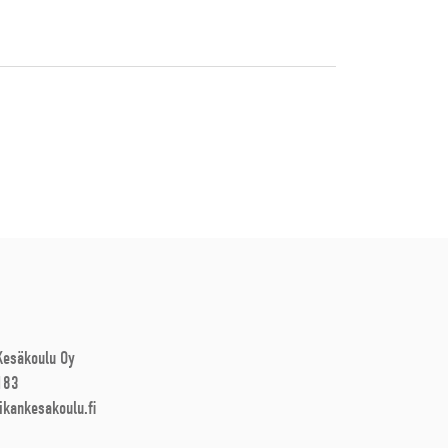
 Kesäkoulu Oy
183
ikankesakoulu.fi