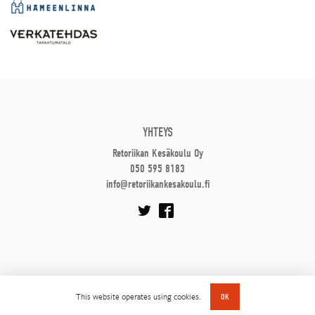
YHTEYS
Retoriikan Kesäkoulu Oy
050 595 8183
info@retoriikankesakoulu.fi
This website operates using cookies.
OK