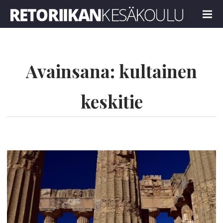
Retoriikan kesäkoulu 2022
MENU
Avainsana:
kultainen
keskitie