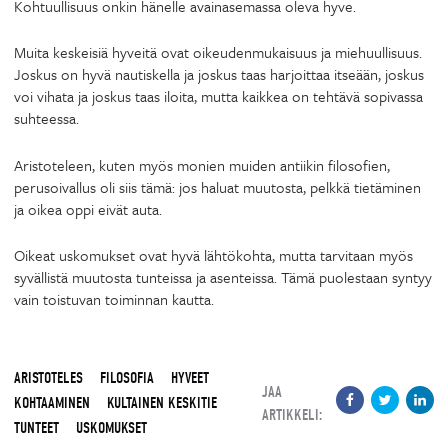
Kohtuullisuus onkin hänelle avainasemassa oleva hyve.
Muita keskeisiä hyveitä ovat oikeudenmukaisuus ja miehuullisuus.
Joskus on hyvä nautiskella ja joskus taas harjoittaa itseään, joskus
voi vihata ja joskus taas iloita, mutta kaikkea on tehtävä sopivassa
suhteessa.
Aristoteleen, kuten myös monien muiden antiikin filosofien,
perusoivallus oli siis tämä: jos haluat muutosta, pelkkä tietäminen
ja oikea oppi eivät auta.
Oikeat uskomukset ovat hyvä lähtökohta, mutta tarvitaan myös
syvällistä muutosta tunteissa ja asenteissa. Tämä puolestaan syntyy
vain toistuvan toiminnan kautta.
ARISTOTELES
FILOSOFIA
HYVEET
JAA
KOHTAAMINEN
KULTAINEN KESKITIE
ARTIKKELI:
TUNTEET
USKOMUKSET