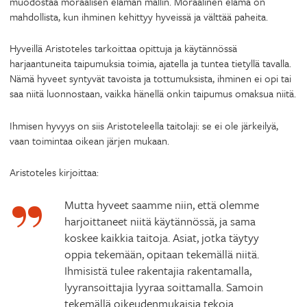
muodostaa moraalisen elämän mallin. Moraalinen elämä on
mahdollista, kun ihminen kehittyy hyveissä ja välttää paheita.
Hyveillä Aristoteles tarkoittaa opittuja ja käytännössä
harjaantuneita taipumuksia toimia, ajatella ja tuntea tietyllä tavalla.
Nämä hyveet syntyvät tavoista ja tottumuksista, ihminen ei opi tai
saa niitä luonnostaan, vaikka hänellä onkin taipumus omaksua niitä.
Ihmisen hyvyys on siis Aristoteleella taitolaji: se ei ole järkeilyä,
vaan toimintaa oikean järjen mukaan.
Aristoteles kirjoittaa:
Mutta hyveet saamme niin, että olemme
harjoittaneet niitä käytännössä, ja sama
koskee kaikkia taitoja. Asiat, jotka täytyy
oppia tekemään, opitaan tekemällä niitä.
Ihmisistä tulee rakentajia rakentamalla,
lyyransoittajia lyyraa soittamalla. Samoin
tekemällä oikeudenmukaisia tekoja