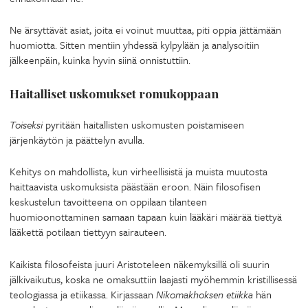
Ne ärsyttävät asiat, joita ei voinut muuttaa, piti oppia jättämään
huomiotta. Sitten mentiin yhdessä kylpylään ja analysoitiin
jälkeenpäin, kuinka hyvin siinä onnistuttiin.
Haitalliset uskomukset romukoppaan
Toiseksi
pyritään haitallisten uskomusten poistamiseen
järjenkäytön ja päättelyn avulla.
Kehitys on mahdollista, kun virheellisistä ja muista muutosta
haittaavista uskomuksista päästään eroon. Näin filosofisen
keskustelun tavoitteena on oppilaan tilanteen
huomioonottaminen samaan tapaan kuin lääkäri määrää tiettyä
lääkettä potilaan tiettyyn sairauteen.
Kaikista filosofeista juuri Aristoteleen näkemyksillä oli suurin
jälkivaikutus, koska ne omaksuttiin laajasti myöhemmin kristillisessä
teologiassa ja etiikassa. Kirjassaan
Nikomakhoksen etiikka
hän