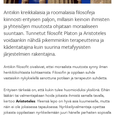
Antiikin kreikkalaisia ja roomalaisia filosofeja
kiinnosti erityisen paljon, millaisin keinoin ihmisten
ja yhteisöjen muutosta ohjataan moraaliseen
suuntaan. Tunnetut filosofit Platon ja Aristoteles
voidaankin nähdä pikemminkin terapeutteina ja
kädentaitajina kuin suurina metafyysisten
järjestelmien rakentajina.
Antiikin filosofit oivalsivat, ettei moraalista muutosta synny ilman
henkilökohtaista kohtaamista. Filosofin ja oppilaan suhde
vastaisikin nykykielellä sanottuna potilaan ja terapeutin suhdetta.
Erityisen tärkeää on, että kukin tulee huomioiduksi yksilönä. Eihän
lääkäri tai valmentajakaan hoida jokaista ihmistä samalla tavalla,
kertoo
Aristoteles
: Yleensä lepo on hyvä asia kuumeiselle, mutta
näin ei ole jokaisessa tapauksessa. Nyrkkeilyvalmentaja opettaa
jokaista oppilastaan nyrkkeilemään juuri hänelle parhaiten sopivalla