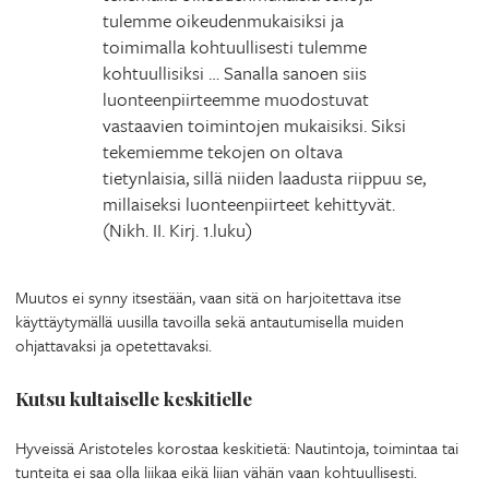
tulemme oikeudenmukaisiksi ja
toimimalla kohtuullisesti tulemme
kohtuullisiksi … Sanalla sanoen siis
luonteenpiirteemme muodostuvat
vastaavien toimintojen mukaisiksi. Siksi
tekemiemme tekojen on oltava
tietynlaisia, sillä niiden laadusta riippuu se,
millaiseksi luonteenpiirteet kehittyvät.
(Nikh. II. Kirj. 1.luku)
Muutos ei synny itsestään, vaan sitä on harjoitettava itse
käyttäytymällä uusilla tavoilla sekä antautumisella muiden
ohjattavaksi ja opetettavaksi.
Kutsu kultaiselle keskitielle
Hyveissä Aristoteles korostaa keskitietä: Nautintoja, toimintaa tai
tunteita ei saa olla liikaa eikä liian vähän vaan kohtuullisesti.