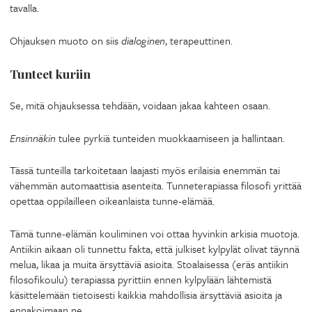
tavalla.
Ohjauksen muoto on siis
dialoginen
, terapeuttinen.
Tunteet kuriin
Se, mitä ohjauksessa tehdään, voidaan jakaa kahteen osaan.
Ensinnäkin
tulee pyrkiä tunteiden muokkaamiseen ja hallintaan.
Tässä tunteilla tarkoitetaan laajasti myös erilaisia enemmän tai
vähemmän automaattisia asenteita. Tunneterapiassa filosofi yrittää
opettaa oppilailleen oikeanlaista tunne-elämää.
Tämä tunne-elämän kouliminen voi ottaa hyvinkin arkisia muotoja.
Antiikin aikaan oli tunnettu fakta, että julkiset kylpylät olivat täynnä
melua, likaa ja muita ärsyttäviä asioita. Stoalaisessa (eräs antiikin
filosofikoulu) terapiassa pyrittiin ennen kylpylään lähtemistä
käsittelemään tietoisesti kaikkia mahdollisia ärsyttäviä asioita ja
ennakoimaan ne.