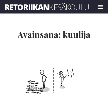
Retoriikan kesäkoulu 2022
MENU
Avainsana:
kuulija