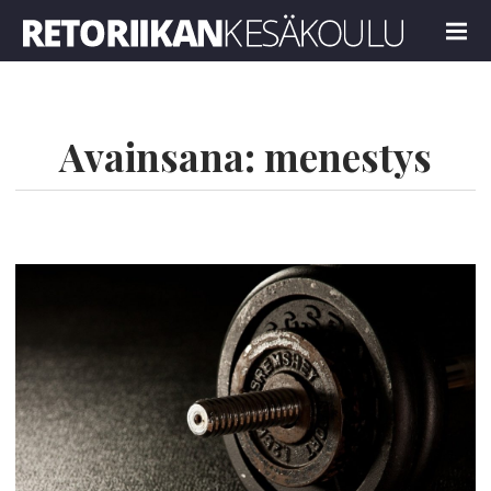
Retoriikan kesäkoulu 2022
MENU
Avainsana:
menestys