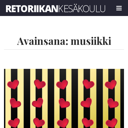
Retoriikan kesäkoulu 2022
MENU
Avainsana:
musiikki