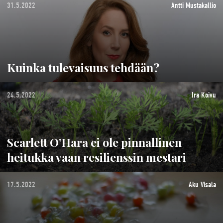
31.5.2022
Antti Mustakallio
Kuinka tulevaisuus tehdään?
24.5.2022
Ira Koivu
Scarlett O’Hara ei ole pinnallinen
heitukka vaan resilienssin mestari
17.5.2022
Aku Visala