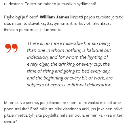
uudestaan. Toisto on taiteen ja musiikin sydämessä.
Psykologi ja filosofi
William James
kirjoitti paljon tavoista ja tutki
sitä, miten toistuvat käyttäytymismallit ja -kuviot rakentavat
ihmisen persoonaa ja luonnetta.
There is no more miserable human being
than one in whom nothing is habitual but
indecision, and for whom the lighting of
every cigar, the drinking of every cup, the
time of rising and going to bed every day,
and the beginning of every bit of work, are
subjects of express volitional deliberation.
Miten selviäisimme, jos jokainen arkinen toimi vaatisi mielettömiä
ponnisteluita? Entä millaista olisi viestinnän arki, jos jokainen päivä
pitäisi miettiä tyhjältä pöydältä mitä sanoo, ja ennen kaikkea miten
sanoo?