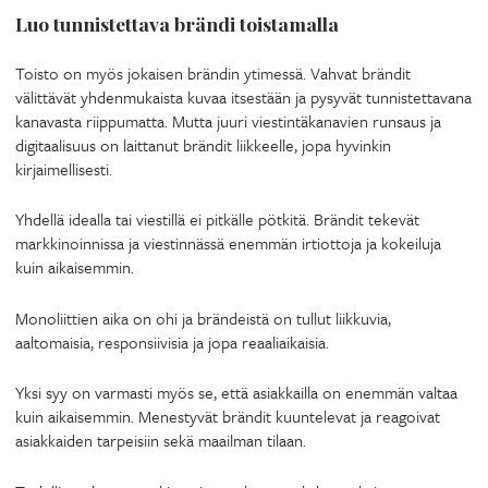
Luo tunnistettava brändi toistamalla
Toisto on myös jokaisen brändin ytimessä. Vahvat brändit
välittävät yhdenmukaista kuvaa itsestään ja pysyvät tunnistettavana
kanavasta riippumatta. Mutta juuri viestintäkanavien runsaus ja
digitaalisuus on laittanut brändit liikkeelle, jopa hyvinkin
kirjaimellisesti.
Yhdellä idealla tai viestillä ei pitkälle pötkitä. Brändit tekevät
markkinoinnissa ja viestinnässä enemmän irtiottoja ja kokeiluja
kuin aikaisemmin.
Monoliittien aika on ohi ja brändeistä on tullut liikkuvia,
aaltomaisia, responsiivisia ja jopa reaaliaikaisia.
Yksi syy on varmasti myös se, että asiakkailla on enemmän valtaa
kuin aikaisemmin. Menestyvät brändit kuuntelevat ja reagoivat
asiakkaiden tarpeisiin sekä maailman tilaan.