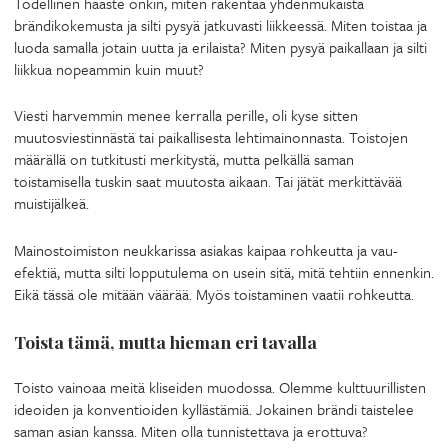
Todellinen haaste onkin, miten rakentaa yhdenmukaista
brändikokemusta ja silti pysyä jatkuvasti liikkeessä. Miten toistaa ja
luoda samalla jotain uutta ja erilaista? Miten pysyä paikallaan ja silti
liikkua nopeammin kuin muut?
Viesti harvemmin menee kerralla perille, oli kyse sitten
muutosviestinnästä tai paikallisesta lehtimainonnasta. Toistojen
määrällä on tutkitusti merkitystä, mutta pelkällä saman
toistamisella tuskin saat muutosta aikaan. Tai jätät merkittävää
muistijälkeä.
Mainostoimiston neukkarissa asiakas kaipaa rohkeutta ja vau-
efektiä, mutta silti lopputulema on usein sitä, mitä tehtiin ennenkin.
Eikä tässä ole mitään väärää. Myös toistaminen vaatii rohkeutta.
Toista tämä, mutta hieman eri tavalla
Toisto vainoaa meitä kliseiden muodossa. Olemme kulttuurillisten
ideoiden ja konventioiden kyllästämiä. Jokainen brändi taistelee
saman asian kanssa. Miten olla tunnistettava ja erottuva?