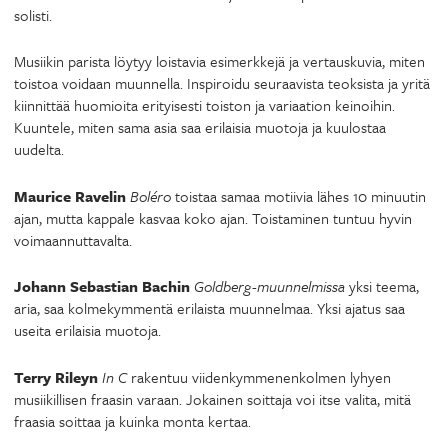
solisti.
Musiikin parista löytyy loistavia esimerkkejä ja vertauskuvia, miten
toistoa voidaan muunnella. Inspiroidu seuraavista teoksista ja yritä
kiinnittää huomioita erityisesti toiston ja variaation keinoihin.
Kuuntele, miten sama asia saa erilaisia muotoja ja kuulostaa
uudelta.
Maurice Ravelin
Boléro
toistaa samaa motiivia lähes 10 minuutin
ajan, mutta kappale kasvaa koko ajan. Toistaminen tuntuu hyvin
voimaannuttavalta.
Johann Sebastian Bachin
Goldberg-muunnelmissa
yksi teema,
aria, saa kolmekymmentä erilaista muunnelmaa. Yksi ajatus saa
useita erilaisia muotoja.
Terry Rileyn
In C
rakentuu viidenkymmenenkolmen lyhyen
musiikillisen fraasin varaan. Jokainen soittaja voi itse valita, mitä
fraasia soittaa ja kuinka monta kertaa.