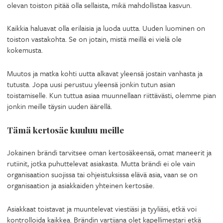
olevan toiston pitää olla sellaista, mikä mahdollistaa kasvun.
Kaikkia haluavat olla erilaisia ja luoda uutta. Uuden luominen on
toiston vastakohta. Se on jotain, mistä meillä ei vielä ole
kokemusta.
Muutos ja matka kohti uutta alkavat yleensä jostain vanhasta ja
tutusta. Jopa uusi perustuu yleensä jonkin tutun asian
toistamiselle. Kun tuttua asiaa muunnellaan riittävästi, olemme pian
jonkin meille täysin uuden äärellä.
Tämä kertosäe kuuluu meille
Jokainen brändi tarvitsee oman kertosäkeensä, omat maneerit ja
rutiinit, jotka puhuttelevat asiakasta. Mutta brändi ei ole vain
organisaation suojissa tai ohjeistuksissa elävä asia, vaan se on
organisaation ja asiakkaiden yhteinen kertosäe.
Asiakkaat toistavat ja muuntelevat viestiäsi ja tyyliäsi, etkä voi
kontrolloida kaikkea. Brändin vartijana olet kapellimestari etkä