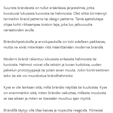
Suurista brändeistä on tullut eräänlaisia järjestelmiä, jotka
koostuvat lukuisista kuvioista tai hahmoista. Olet ehkä törmännyt
termeihin
brand patterns
tai
design patterns.
Tämä ajattelutapa
ohjaa kohti rikkaampaa toiston lajia, joka luo jatkuvuutta
variaatioiden avulla.
Brändiohjeistuksilla ja arvolupauksilla on toki edelleen paikkansa,
mutta ne eivät mitenkään riitä määrittämään modernia brändiä.
Moderni brändi rakentuu lukuisista erilaisista hahmoista tai
kuvioista. Hahmot voivat olla tekstin ja kuvan kudoksia, uuden
palvelun prototyyppejä tai jotain aivan muuta. Jokin konkreettinen
teko tai ele voi muodostua brändihahmoksi.
Kyse ei ole lainkaan siitä, miltä brändisi näyttää tai kuulostaa. Kyse
on enemmänkin siitä, miten brändisi vaikuttaa, millaista muutosta
se saa aikaan ja miten se itsessään muuttuu ajan myötä.
Brändillä täytyy olla tilaa kasvaa ja nopeutta reagoida. Ytimessä