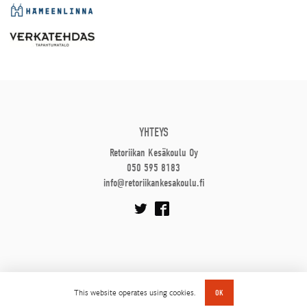
YHTEYS
Retoriikan Kesäkoulu Oy
050 595 8183
info@retoriikankesakoulu.fi
This website operates using cookies.
OK