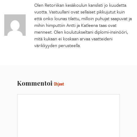
Olen Retoriikan kesäkoulun kanslisti jo kuudetta
vuotta. Vastuullani ovat sellaiset pikkujutut kuin
että onko lounas tilattu, milloin puhujat saapuvat ja
mihin himputtiin Antti ja Katleena taas ovat
menneet. Olen koulutukseltani diplomi-insinööri,
mitä kukaan ei koskaan arvaa vaatteideni
värikkyyden perusteella.
Kommentoi
Ohjeet