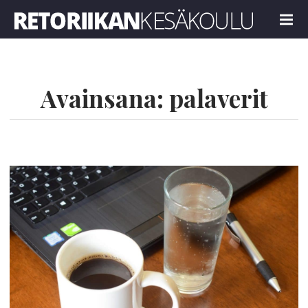
Retoriikan kesäkoulu 2022
MENU
Avainsana:
palaverit