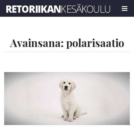
Retoriikan kesäkoulu 2022
MENU
Avainsana:
polarisaatio