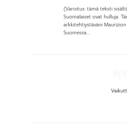
(Varoitus: tämä teksti sisältä
Suomalaiset ovat hulluja. Tä
arkkitehtiystäväni Maurizio
Suomessa…
Vaikut