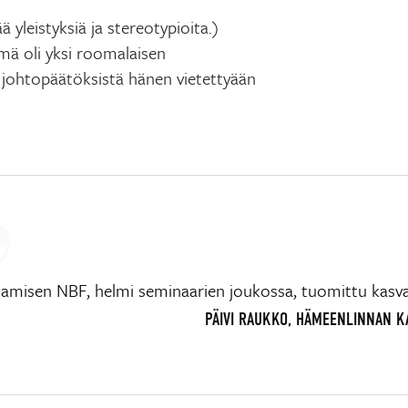
ä yleistyksiä ja stereotypioita.)
mä oli yksi roomalaisen
n johtopäätöksistä hänen vietettyään
tamisen NBF, helmi seminaarien joukossa, tuomittu kas
PÄIVI RAUKKO, HÄMEENLINNAN 