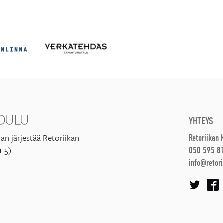
YHTEYS
an järjestää Retoriikan
Retoriikan
1-5)
050 595 8
info@retori