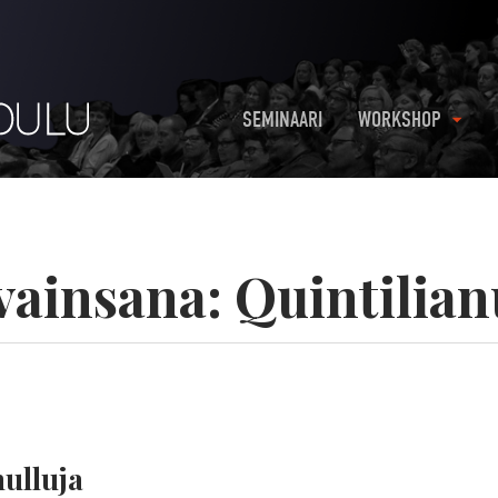
SEMINAARI
WORKSHOP
vainsana:
Quintilian
hulluja