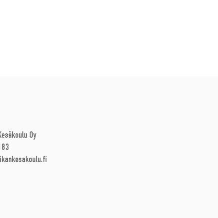
 Kesäkoulu Oy
183
ikankesakoulu.fi