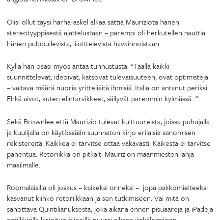
Olisi ollut täysi harha-askel alkaa sättiä Mauriziota hänen
stereotyyppisestä ajattelustaan – parempi oli herkutellen nauttia
hänen pulppuilevista, liioittelevista havainnoistaan.
Kyllä hän osasi myös antaa tunnustusta: “Täällä kaikki
suunnittelevat, ideoivat, katsovat tulevaisuuteen, ovat optimisteja
– valtava määrä nuoria yritteliäitä ihmisiä. Italia on antanut periksi.
Ehkä aivot, kuten elintarvikkeet, säilyvät paremmin kylmässä…”
Sekä Brownlee että Maurizio tulevat kulttuureista, joissa puhujalla
ja kuulijalla on käytössään suunnaton kirjo erilaisia sanomisen
rekistereitä. Kaikkea ei tarvitse ottaa vakavasti. Kaikesta ei tarvitse
pahentua. Retoriikka on pitkälti Maurizion maanmiesten lahja
maailmalle.
Roomalaisilla oli joskus – kaikeksi onneksi – jopa pakkomielteeksi
kasvanut kiihko retoriikkaan ja sen tutkimiseen. Vai mitä on
sanottava Quintilianuksesta, joka aikana ennen pisuaareja ja iPadeja
antiikkisilla kirjoitusvälineillä puursi aikaan järkälemäisen,