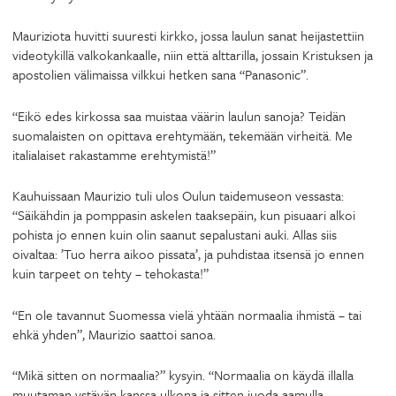
Mauriziota huvitti suuresti kirkko, jossa laulun sanat heijastettiin
videotykillä valkokankaalle, niin että alttarilla, jossain Kristuksen ja
apostolien välimaissa vilkkui hetken sana “Panasonic”.
“Eikö edes kirkossa saa muistaa väärin laulun sanoja? Teidän
suomalaisten on opittava erehtymään, tekemään virheitä. Me
italialaiset rakastamme erehtymistä!”
Kauhuissaan Maurizio tuli ulos Oulun taidemuseon vessasta:
“Säikähdin ja pomppasin askelen taaksepäin, kun pisuaari alkoi
pohista jo ennen kuin olin saanut sepalustani auki. Allas siis
oivaltaa: ’Tuo herra aikoo pissata’, ja puhdistaa itsensä jo ennen
kuin tarpeet on tehty – tehokasta!”
“En ole tavannut Suomessa vielä yhtään normaalia ihmistä – tai
ehkä yhden”, Maurizio saattoi sanoa.
“Mikä sitten on normaalia?” kysyin. “Normaalia on käydä illalla
muutaman ystävän kanssa ulkona ja sitten juoda aamulla