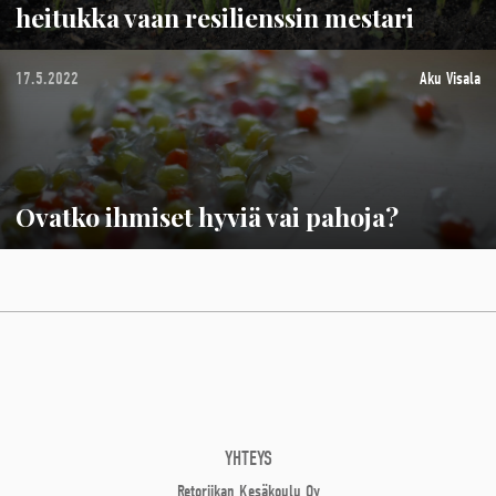
heitukka vaan resilienssin mestari
17.5.2022
Aku Visala
Ovatko ihmiset hyviä vai pahoja?
YHTEYS
Retoriikan Kesäkoulu Oy