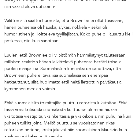
niin vääristelevä uutisointi?
Välittömästi saattoi huomata, että Brownlee ei ollut tosissaan,
hänen puheensa oli hauska, älykäs, nokkela – sekin oli
humoristinen ja liioitteleva tyylilajiltaan. Koko puhe oli lausuttu kieli
poskessa, niin kuin sanotaan.
Luulen, että Brownlee oli vilpittömän hämmästynyt tajutessaan,
millaisen reaktion hänen leikittelevä puheensa herätti toisella
puolen maapalloa. Suomalaisten kunniaksi on sanottava, että
Brownleen puhe ei tavallisia suomalaisia sen enempää
hetkauttanut, siitä huolimatta että heitä lietsottiin päiväkausia
kymmenen median voimin.
Ehkä suomalaisilta toimittajilta puuttuu retorista lukutaitoa. Ehkä
tässä voisi kritisoida suomalaista kulttuuria: olemme hiukan
yksitotisia viestijöitä, yksinkertaisia ja yksioikoisia niin puhujina kuin
puheen tulkitsijoina. Meiltä puuttuu se vuosisatainen rikas
retoriikan perinne, jonka jakavat niin roomalainen Maurizio kuin
angloamerikkalainen Brownlee.