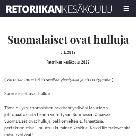
Retoriikan kesäkoulu 2022
MENU
Suomalaiset ovat hulluja
5.4.2012
Retoriikan kesäkoulu 2022
(Varoitus: tämä teksti sisältää yleistyksiä ja stereotypioita.)
Suomalaiset ovat hulluja.
Tämä oli yksi roomalaisen arkkitehtiystäväni Maurizion
johtopäätöksistä hänen vietettyään Suomessa 10 päivää.
Suomalaiset ovat hulluja: pakkomielteisiä, fanaattisia,
perfektionistisia… puuttuu kultainen keskitie. Kaikki liioittelevat sitä
mihin ryhtyvät!