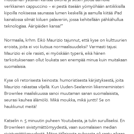
verkkainen cappuccino – ei pestä itseään yömyöhään antiikkisilla
kipoilla nokisessa saunassa lumen keskellä ja aamulla kiitää iPad
kainalossa silmät kiiluen palaveriin, jossa kehitellään pähkähullua
teknologiaa. Ääripäiden kansa!”
Normaalia, krhm. Eikö Maurizio tajunnut, että kyse on kulttuurien
eroista, joita ei voi kutsua normaalisuudeksi? Varmasti tajusi.
Maurizio ei ole rasisti, ei myöskään typerä, eikä hänen
tarkoituksenaan ollut loukata sen enempää minua kuin muitakaan
suomalaisia.
Kyse oli retorisesta keinosta: humoristisesta kärjistyksestä, joita
Maurizio rakastaa viljellä. Kun Uuden-Seelannin liikenneministeri
Brownlee maaliskuussa sanoi muutaman sanan suomalaisista,
seurasi kauhea älämölö. Mikä moukka, mikä juntti! Se on
haukkunut meitä!
Katselin n. 5 minuutin puheen Youtubesta, ja tulin surulliseksi. En
Brownleen sivistymättömyydestä, vaan suomalaisen median
sivistymättömyydestä. Miten tällaisesta puheesta oli saatu aikaan