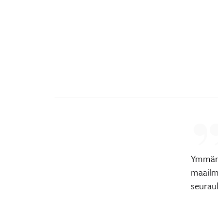
Ymmärr
maailm
seurauk