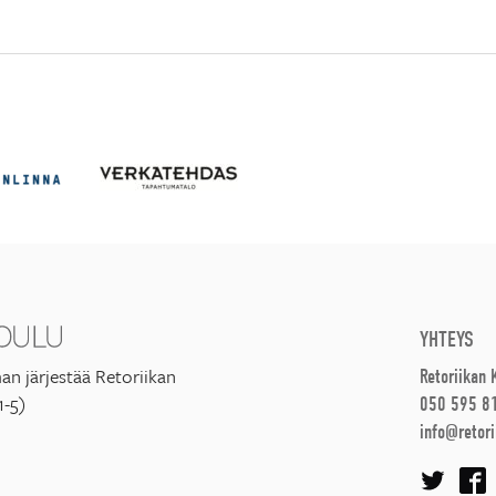
YHTEYS
an järjestää Retoriikan
Retoriikan
1-5)
050 595 8
info@retori