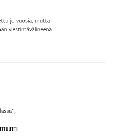
ettu jo vuosia, mutta
n viestintävälineenä.
lassa”,
TITUUTTI