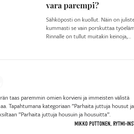
vara parempi?
Sähköposti on kuollut. Näin on julist
kummasti se vain porskuttaa työelämä
Rinnalle on tullut muitakin keinoja,…
än taas paremmin omien korvieni ja immeisten välistä
aa. Tapahtumana kategoriaan ”Parhaita juttuja housut ja
siltaan ”Parhaita juttuja housuin ja housuitta”.
MIKKO PUTTONEN, RYTMI-INS