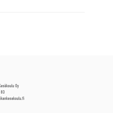
 Kesäkoulu Oy
183
ikankesakoulu.fi