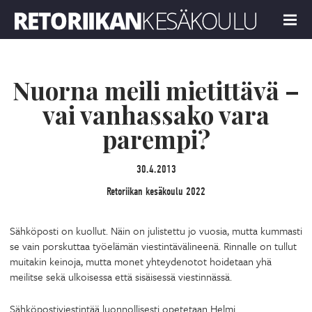
Retoriikan kesäkoulu 2022
MENU
Nuorna meili mietittävä –
vai vanhassako vara
parempi?
30.4.2013
Retoriikan kesäkoulu 2022
Sähköposti on kuollut. Näin on julistettu jo vuosia, mutta kummasti
se vain porskuttaa työelämän viestintävälineenä. Rinnalle on tullut
muitakin keinoja, mutta monet yhteydenotot hoidetaan yhä
meilitse sekä ulkoisessa että sisäisessä viestinnässä.
Sähköpostiviestintää luonnollisesti opetetaan Helmi