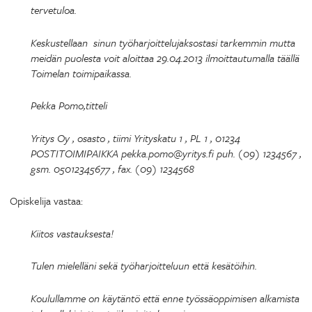
tervetuloa.
Keskustellaan sinun työharjoittelujaksostasi tarkemmin mutta
meidän puolesta voit aloittaa 29.04.2013 ilmoittautumalla täällä
Toimelan toimipaikassa.
Pekka Pomo,titteli
Yritys Oy , osasto , tiimi Yrityskatu 1 , PL 1 , 01234
POSTITOIMIPAIKKA pekka.pomo@yritys.fi puh. (09) 1234567 ,
gsm. 05012345677 , fax. (09) 1234568
Opiskelija vastaa:
Kiitos vastauksesta!
Tulen mielelläni sekä työharjoitteluun että kesätöihin.
Koulullamme on käytäntö että enne työssäoppimisen alkamista