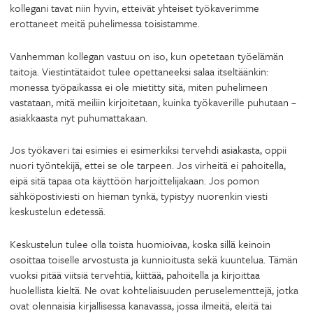
kollegani tavat niin hyvin, etteivät yhteiset työkaverimme
erottaneet meitä puhelimessa toisistamme.
Vanhemman kollegan vastuu on iso, kun opetetaan työelämän
taitoja. Viestintätaidot tulee opettaneeksi salaa itseltäänkin:
monessa työpaikassa ei ole mietitty sitä, miten puhelimeen
vastataan, mitä meiliin kirjoitetaan, kuinka työkaverille puhutaan –
asiakkaasta nyt puhumattakaan.
Jos työkaveri tai esimies ei esimerkiksi tervehdi asiakasta, oppii
nuori työntekijä, ettei se ole tarpeen. Jos virheitä ei pahoitella,
eipä sitä tapaa ota käyttöön harjoittelijakaan. Jos pomon
sähköpostiviesti on hieman tynkä, typistyy nuorenkin viesti
keskustelun edetessä.
Keskustelun tulee olla toista huomioivaa, koska sillä keinoin
osoittaa toiselle arvostusta ja kunnioitusta sekä kuuntelua. Tämän
vuoksi pitää viitsiä tervehtiä, kiittää, pahoitella ja kirjoittaa
huolellista kieltä. Ne ovat kohteliaisuuden peruselementtejä, jotka
ovat olennaisia kirjallisessa kanavassa, jossa ilmeitä, eleitä tai