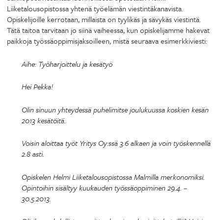
Liiketalousopistossa yhtenä työelämän viestintäkanavista.
Opiskelijoille kerrotaan, millaista on tyylikäs ja sävykäs viestintä.
Tätä taitoa tarvitaan jo siinä vaiheessa, kun opiskelijamme hakevat
paikkoja työssäoppimisjaksoilleen, mistä seuraava esimerkkiviesti:
Aihe: Työharjoittelu ja kesätyö
Hei Pekka!
Olin sinuun yhteydessä puhelimitse joulukuussa koskien kesän
2013 kesätöitä.
Voisin aloittaa työt Yritys Oy:ssä 3.6 alkaen ja voin työskennellä
2.8 asti.
Opiskelen Helmi Liiketalousopistossa Malmilla merkonomiksi.
Opintoihin sisältyy kuukauden työssäoppiminen 29.4. –
30.5.2013.