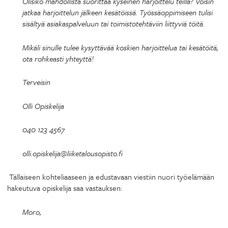
Olisiko mahdollista suorittaa kyseinen harjoittelu teillä? Voisin
jatkaa harjoittelun jälkeen kesätöissä. Työssäoppimiseen tulisi
sisältyä asiakaspalveluun tai toimistotehtäviin liittyviä töitä.
Mikäli sinulle tulee kysyttävää koskien harjoittelua tai kesätöitä,
ota rohkeasti yhteyttä!
Terveisin
Olli Opiskelija
040 123 4567
olli.opiskelija@liiketalousopisto.fi
Tällaiseen kohteliaaseen ja edustavaan viestiin nuori työelämään
hakeutuva opiskelija saa vastauksen:
Moro,