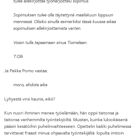
tulee allekirjottaa työharjoittelu sopimus.
Sopimuksen tulee olla täytettynä maaliskuun loppuun
mennessä. Olisiko sinulla esimerkiksi tässä kuussa aikaa
sopimuksen allekirjoittamista varten.
Voisin tulla tapaamaan sinua Toimelaan.
T.Olli
Ja Pekka Pomo vastaa:
moro, ehdota aika
Lyhyestä virsi kaunis, eikö?
Kun nuori ihminen menee työelämään, hän oppii tietonsa ja
taitonsa vanhemmilta työntekijöiltä. Muistan, kuinka lukioikäisenä
pääsin kesätöihin puhelinvaihteeseen. Opettelin kaikki puhelimessa
tarvittavat fraasit minua ohjaavalta työntekijältä: lopulta imitoin