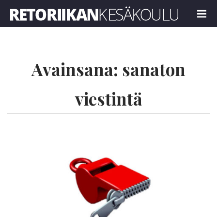
Retoriikan kesäkoulu 2022
MENU
Avainsana:
sanaton
viestintä