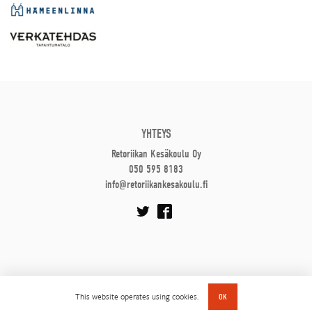
YHTEYS
Retoriikan Kesäkoulu Oy
050 595 8183
info@retoriikankesakoulu.fi
This website operates using cookies.
OK