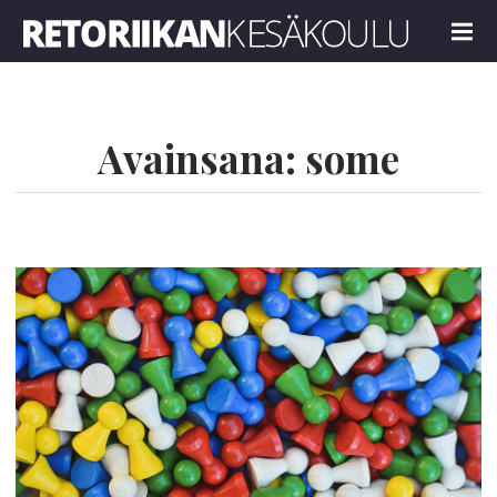
Retoriikan kesäkoulu 2022
MENU
Avainsana:
some