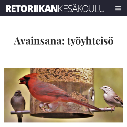
Retoriikan kesäkoulu 2022
MENU
Avainsana:
työyhteisö