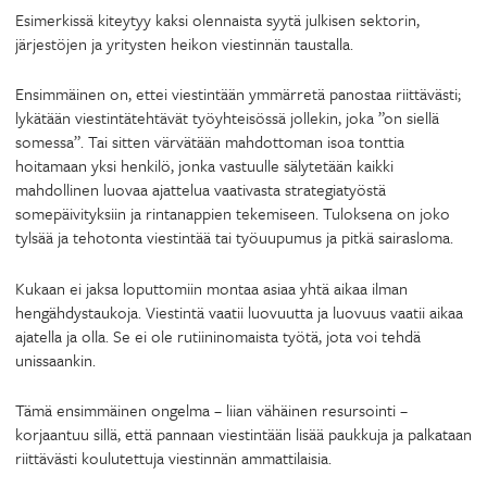
Esimerkissä kiteytyy kaksi olennaista syytä julkisen sektorin,
järjestöjen ja yritysten heikon viestinnän taustalla.
Ensimmäinen on, ettei viestintään ymmärretä panostaa riittävästi;
lykätään viestintätehtävät työyhteisössä jollekin, joka ”on siellä
somessa”. Tai sitten värvätään mahdottoman isoa tonttia
hoitamaan yksi henkilö, jonka vastuulle sälytetään kaikki
mahdollinen luovaa ajattelua vaativasta strategiatyöstä
somepäivityksiin ja rintanappien tekemiseen. Tuloksena on joko
tylsää ja tehotonta viestintää tai työuupumus ja pitkä sairasloma.
Kukaan ei jaksa loputtomiin montaa asiaa yhtä aikaa ilman
hengähdystaukoja. Viestintä vaatii luovuutta ja luovuus vaatii aikaa
ajatella ja olla. Se ei ole rutiininomaista työtä, jota voi tehdä
unissaankin.
Tämä ensimmäinen ongelma – liian vähäinen resursointi –
korjaantuu sillä, että pannaan viestintään lisää paukkuja ja palkataan
riittävästi koulutettuja viestinnän ammattilaisia.