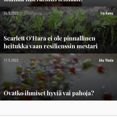
24.5.2022
Ira Koivu
Scarlett O’Hara ei ole pinnallinen
heitukka vaan resilienssin mestari
17.5.2022
Aku Visala
Ovatko ihmiset hyviä vai pahoja?