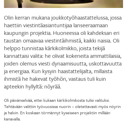
Olin kerran mukana joukkotyöhaastattelussa, jossa
haettiin viestintäasiantuntijaa lanseeraamaan
kaupungin projektia. Huoneessa oli kahdeksan eri
taustan omaavaa viestintäihmistä, kaikki naisia. Oli
helppo tunnistaa kärkikolmikko, joista tekijä
kannattaisi valita: he olivat kokeneita ammattilaisia,
joiden olemus viesti dynaamisuutta, uskottavuutta
ja energiaa. Kun kysyin haastattelijalta, millaista
ihmistä he hakevat työhön, vastaus tuli kuin
apteekin hyllyltä: nöyrää.
Oli päivänselvää, ettei kukaan kärkikolmikosta tulisi valituksi.
Tehtävään valittiin työvuosissa nuorin – oletettavasti myös nöyrin
ja halvin. En koskaan törmännyt kyseiseen projektiin millään
kanavalla.