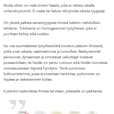
Mutta sitten on vielä toinen haaste, joka ei ratkea rahalla:
virherekrytoinnit. Ei osata tai haluta rekrytoida oikeita tyyppejä.
On yleistä palkata samantyyppisiä ihmisiä kaikkiin mahdollisiin
tehtäviin. Tuloksena on homogeeninen työyhteisö, joka ei
juurikaan kehity eikä uudistu.
Iso osa suomalaisista työyhteisöistä koostuu pääosin ihmisistä,
jotka ovat vakaita, vaatimattomia ja tunnollisia. Räiskyvämmät
persoonat, dynaamiset ja innostavat vaikuttajat loistavat
poissaolollaan, tai heidät on pantu ruotuun eikä heidän luontaisia
ominaisuuksiaan käytetä hyödyksi. Tämä juontunee
kulttuuristamme, jossa arvostetaan harkintaa:
puhuminen on
hopeaa ja vaikeneminen kultaa
.
Kuitenkin kaikenlaisia ihmisiä tarvitaan, jokaiselle on paikkansa.