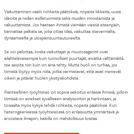
Vaikuttaminen vaatii rohkeita päätöksiä, nopeita liikkeitä, uusia
ideoita ja niiden esilletuomista sekä muiden innostamista ja
vakuuttamista. Jos haetaan ihmistä viemään viestiä eteenpäin,
kannattaa palkata se, joka ottaa tilaa, vaikuttaa itsevarmalta,
dynaamiselta ja ulospäinsuuntautuneelta.
Se voi pelottaa, koska vaikuttajat ja muutosagentit ovat
ailahtelevaisempia kuin tunnolliset puurtajat, eivätkä välttämättä
tee asioita niin kuin on aina tehty. Mutta huoli on turhaa, jos
tiimistä löytyy myös niitä, jotka varmistavat, että asiat menevät
oikein ja pitävät huolen yksityiskohdista.
Ihanteellinen työyhteisö on sopiva sekoitus erilaisia ihmisiä, jolloin
tiimissä on ainekset syvälliseen analysointiin ja harkintaan, ja
toisaalta myös kykyä tehdä rohkeita, nopeita päätöksiä. Kun
heterogeenisessä työyhteisössä on erilaisuutta ymmärtävä ja
arvostava ilmapiiri, kaikilla on mahdollisuus loistaa.