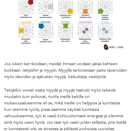
Jos oikein karrikoidaan, meidät ihmiset voidaan jakaa kahteen
luokkaan:
tekijöihin
ja
myyjiin
. Myyjillä tarkoitetaan paitsi tavaroiden
myös ideoiden ja ajatusten myyjiä. Vaikuttajia, viestijöitä.
Tekijätkin voivat osata myydä ja myyjät taatusti myös tekevät
muutakin kuin puhuvat, mutta meillä kaikilla on
mukavuusalueemme eli se, mikä meille on helppoa ja luontaista.
Kun teemme työtä, jossa saamme käyttää luontaisia
vahvuuksiamme, työ ei vaadi kohtuuttomasti energiaa ja olemme
siinä myös usein hyviä. Jos taas työ vaatii jotain sellaista, jota itsellä
ei luontaisesti ole, se stressaa ja pitkässä juoksussa uuvuttaa.