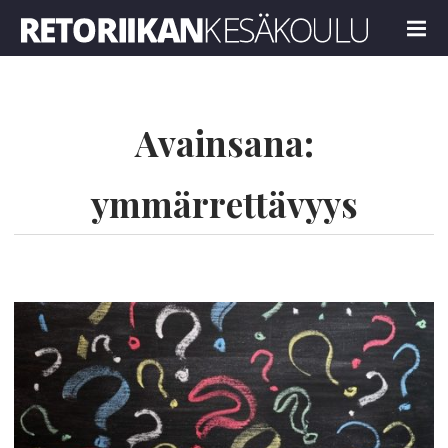
Retoriikan kesäkoulu 2022
MENU
Avainsana:
ymmärrettävyys