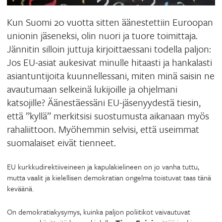
Kun Suomi 20 vuotta sitten äänestettiin Euroopan
unionin jäseneksi, olin nuori ja tuore toimittaja.
Jännitin silloin juttuja kirjoittaessani todella paljon:
Jos EU-asiat aukesivat minulle hitaasti ja hankalasti
asiantuntijoita kuunnellessani, miten minä saisin ne
avautumaan selkeinä lukijoille ja ohjelmani
katsojille? Äänestäessäni EU-jäsenyydestä tiesin,
että ”kyllä” merkitsisi suostumusta aikanaan myös
rahaliittoon. Myöhemmin selvisi, että useimmat
suomalaiset eivät tienneet.
EU kurkkudirektiiveineen ja kapulakielineen on jo vanha tuttu,
mutta vaalit ja kielellisen demokratian ongelma toistuvat taas tänä
keväänä.
On demokratiakysymys, kuinka paljon poliitikot vaivautuvat