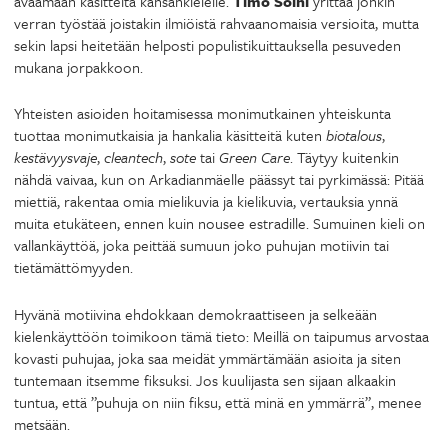
avaamaan käsitteitä kansankielelle.
Timo Soini
yrittää jonkin
verran työstää joistakin ilmiöistä rahvaanomaisia versioita, mutta
sekin lapsi heitetään helposti populistikuittauksella pesuveden
mukana jorpakkoon.
Yhteisten asioiden hoitamisessa monimutkainen yhteiskunta
tuottaa monimutkaisia ja hankalia käsitteitä kuten
biotalous
,
kestävyysvaje
,
cleantech
,
sote
tai
Green Care
. Täytyy kuitenkin
nähdä vaivaa, kun on Arkadianmäelle päässyt tai pyrkimässä: Pitää
miettiä, rakentaa omia mielikuvia ja kielikuvia, vertauksia ynnä
muita etukäteen, ennen kuin nousee estradille. Sumuinen kieli on
vallankäyttöä, joka peittää sumuun joko puhujan motiivin tai
tietämättömyyden.
Hyvänä motiivina ehdokkaan demokraattiseen ja selkeään
kielenkäyttöön toimikoon tämä tieto: Meillä on taipumus arvostaa
kovasti puhujaa, joka saa meidät ymmärtämään asioita ja siten
tuntemaan itsemme fiksuksi. Jos kuulijasta sen sijaan alkaakin
tuntua, että ”puhuja on niin fiksu, että minä en ymmärrä”, menee
metsään.