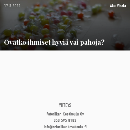
17.5.2022
Aku Visala
Ovatko ihmiset hyviä vai pahoja?
YHTEYS
Retoriikan Kesäkoulu Oy
050 595 8183
info@retoriikankesakoulu.fi