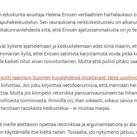
 eduskunta-avustaja Helena Erosen verbaalinen harhalaukaus on
apuhekeskustelun. Sen seurauksena verkkokeskustelu on alkanut 
altakunnanlehdestä siitä, että Erosen ajatussammakosta on jo te
ivät kykene ajattelemaan ja keskustelemaan edes siinä määrin, et
e. Ymmärrän kyllä, ettei Erosen satiirista kärjistämistä voida pitä
e kaiketi ollut aivan toivotunlainen. Mutta että poliisi pitäisi saa
 kirjoitti taannoin Suomen kuvalehdessä oivaltavasti tästä uusilmi
kiihottaa. Jos joku kirjoittaa nettifoorumissa, että mennään h
uttua. Mutta jos kömpelö retoriikka panssarivaunuineen tai hih
ikollisesta toiminnasta. Ihmisillä on, ihan oikeasti, oikeus sanoa
 tarvitaan tasokasta keskustelua – ei mustaa maijaa.
tä meille alettaisiin opettaa retoriikkaa ja argumentaatiota jo ala
 käyttämällä itse kieltä taiten. Toisaalta, jos nykymeno jatkuu, v