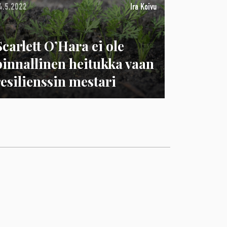
4.5.2022
Ira Koivu
Scarlett O’Hara ei ole
pinnallinen heitukka vaan
resilienssin mestari