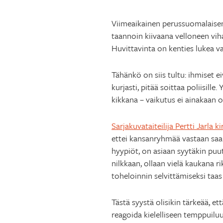
Viimeaikainen perussuomalaisen
taannoin kiivaana velloneen vih
Huvittavinta on kenties lukea v
Tähänkö on siis tultu: ihmiset e
kurjasti, pitää soittaa poliisill
kikkana – vaikutus ei ainakaan ol
Sarjakuvataiteilija Pertti Jarla
ettei kansanryhmää vastaan saa 
hyypiöt, on asiaan syytäkin pu
nilkkaan, ollaan vielä kaukana r
toheloinnin selvittämiseksi taas
Tästä syystä olisikin tärkeää, et
reagoida kielelliseen temppuiluun