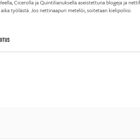
teleella, Cicerolla ja Quintilianuksella aseistettuna blogeja ja n
ika työlästä. Jos nettinaapuri metelöi, soitetaan kielipoliisi.
OITUS