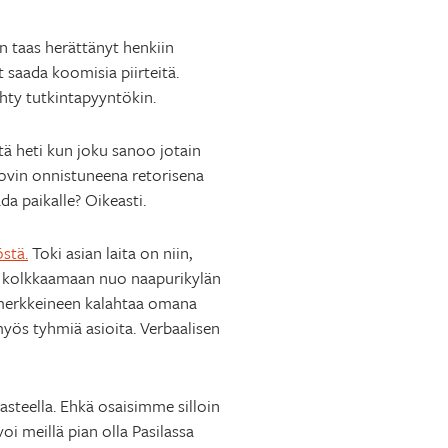
 taas herättänyt henkiin
saada koomisia piirteitä.
hty tutkintapyyntökin.
tä heti kun joku sanoo jotain
ä kovin onnistuneena retorisena
da paikalle? Oikeasti.
östä.
Toki asian laita on niin,
ei kolkkaamaan nuo naapurikylän
amerkkeineen kalahtaa omana
 myös tyhmiä asioita. Verbaalisen
-asteella. Ehkä osaisimme silloin
oi meillä pian olla Pasilassa