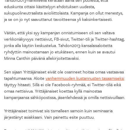
eduskunta ottaisi käsittelyyn ehdotuksen uudesta,
sukupuolineutraalista avioliittolaista. Kampanja on ollut menestys,
ja se on jo nyt saavuttanut tavoitteensa yli kaksinkertaisesti.
Väitän, että yksi syy kampanjan onnistumiseen oli sen valtava
verkkonäkyvyys: nettisivut, FB-sivut, Twitter-tili ja Twitter-hashtag,
jonka alla käytiin keskustelua. Tahdon2013-kansalaisaloitetta
ryhdyttiin mainostamaan jo etukäteen, ennen kuin se avautui
Minna Canthin päivänä allekirjoitettavaksi.
Sen sijaan Yrittäjänaiset eivät ole osanneet hoitaa omaa vastaavaa
tapahtumaansa. Aloite
vanhemmuuden kustannusten tasaamiseksi
täyttyy hitaasti. Sillä ei ole Facebook-ryhmää, ei Twitter-tiliä eikä
omaa nettisivua. Yrittäjänaiset koettaa kyllä mainostaa
kampanjaansa sähköpostissa, jäsenlehdessä ja omilla nettisivuillaan.
Yrittäjänaiset toimivat siis tismalleen samoin kuin seminaaria
järjestänyt asiakkaani. Vain painettu esite puuttuu.