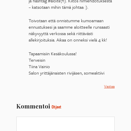
ja hashtag #aloite71). Kiitos nimiehdotuksesta
– katsotaan mihin tämä johtaa :).
Toivotaan että onnistumme kumoamaan
ennustuksesi ja saamme aloitteelle runsaasti
näkyvyyttä verkossa sekä riittävästi
allekirjoituksia. Aikaa on onneksi vielä 4 kk!
Tapaamisiin Kesäkoulussa!
Terveisin
Tiina Vainio
Salon yrittäjänaisten rivijäsen, someaktiivi
Vastaa
Kommentoi
Ohjeet