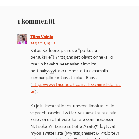
1 kommentti
Tiina Vainio
25.3.2013 19.18
Kiitos Katleena pienestä ”potkusta
persuksille”! Yrittäjänaiset olivat onneksi jo
itsekin havahtuneet asian tiimoilta:
nettinäkyvyyttä oli tehostettu avaamalla
kampanjalle nettisivut sekä FB-sivu
(
https://www.facebook.com/uhkavaimahdollisu
us
).
Kirjoituksestasi innostuneena ilmoittauduin
vapaaehtoiseksi Twitter-vastaavaksi, sillä sitä
kanavaa ei ollut vielä kenelläkään hoidossa.
Nyt sekä Yrittäjänaiset että Aloite71 löytyvät
myös Twitteristä (@yrittajanaiset & @aloite71