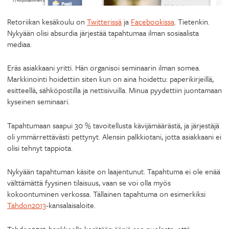
Retoriikan kesäkoulu on
Twitterissä
ja
Facebookissa
. Tietenkin.
Nykyään olisi absurdia järjestää tapahtumaa ilman sosiaalista
mediaa.
Eräs asiakkaani yritti. Hän organisoi seminaarin ilman somea.
Markkinointi hoidettiin siten kun on aina hoidettu: paperikirjeillä,
esitteellä, sähköpostilla ja nettisivuilla. Minua pyydettiin juontamaan
kyseinen seminaari.
Tapahtumaan saapui 30 % tavoitellusta kävijämäärästä, ja järjestäjä
oli ymmärrettävästi pettynyt. Alensin palkkiotani, jotta asiakkaani ei
olisi tehnyt tappiota.
Nykyään tapahtuman käsite on laajentunut. Tapahtuma ei ole enää
välttämättä fyysinen tilaisuus, vaan se voi olla myös
kokoontuminen verkossa. Tällainen tapahtuma on esimerkiksi
Tahdon2013
-kansalaisaloite.
Tahdon2013-hankkeella kerätään ääniä sen puolesta, että