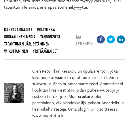
Ennustan, että Yrittäjänaisten tavoitteesta täyttyy vain 30 %, ellei
tapahtumalle saada enempää somenäkyvyyttä.
KANSALAISALOITE
POLITIIKKA
SOSIAALINEN MEDIA
TAHDON2013
JAA
ARTIKKELI:
TAPAHTUMAN JÄRJESTÄMINEN
VAIKUTTAMINEN
YRITTÄJÄNAISET
Olen Retoriikan kesäkoulun apulaisrehtori, joka
kykenee korvaamaan unohtamansa spiikit varsin
sulavasti ja lähes huomaamattomasti. Ammatikseni
koulutan kriisiviestintää, pidän puheenvuoroja ja
rustaan tietokirjoja. Muuna aikana olen
partiolainen, viikinkimiekkailija, pakohuoneaddikti ja
keskiaikaharrastaja. Oma blogini on osoitteessa
www.eioototta.fi.