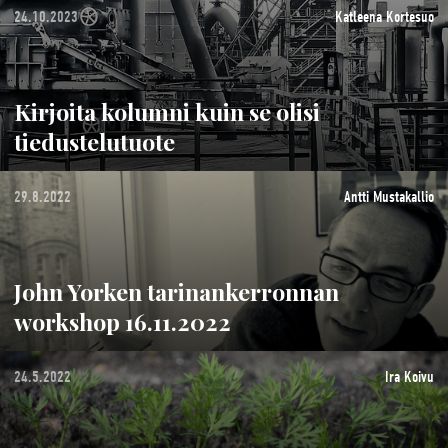
24.10.2023
Katleena Kortesuo
Kirjoita kolumni kuin se olisi
tiedustelutuote
29.8.2022
Antti Mustakallio
John Yorken tarinankerronnan
workshop 16.11.2022
24.5.2022
Ira Koivu