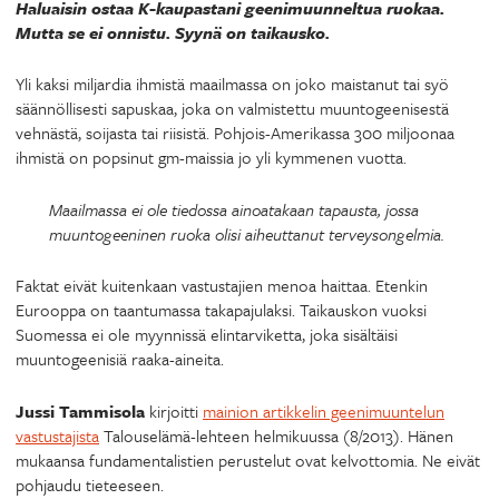
Haluaisin ostaa K-kaupastani geenimuunneltua ruokaa.
Mutta se ei onnistu. Syynä on taikausko.
Yli kaksi miljardia ihmistä maailmassa on joko maistanut tai syö
säännöllisesti sapuskaa, joka on valmistettu muuntogeenisestä
vehnästä, soijasta tai riisistä. Pohjois-Amerikassa 300 miljoonaa
ihmistä on popsinut gm-maissia jo yli kymmenen vuotta.
Maailmassa ei ole tiedossa ainoatakaan tapausta, jossa
muuntogeeninen ruoka olisi aiheuttanut terveysongelmia.
Faktat eivät kuitenkaan vastustajien menoa haittaa. Etenkin
Eurooppa on taantumassa takapajulaksi. Taikauskon vuoksi
Suomessa ei ole myynnissä elintarviketta, joka sisältäisi
muuntogeenisiä raaka-aineita.
Jussi Tammisola
kirjoitti
mainion artikkelin geenimuuntelun
vastustajista
Talouselämä-lehteen helmikuussa (8/2013). Hänen
mukaansa fundamentalistien perustelut ovat kelvottomia. Ne eivät
pohjaudu tieteeseen.