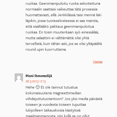
ruokaa. Geenimanipuloitu ruoka sekoitettuna
normaalin saattaisi vaikeuttaa tätä prosessia
huomattavasti, sillä Jenkkilässä taisi mennä laki
läpikin, jossa tuoteselosteessa ei saa mainita,
että sisältääkö pakkaus geenimanipuloitua
ruokaa. En tosin muutenkaan syö einessälää,
mutta salaattini ei välttämättä olisi yhtä
tervellistä, kuin tähän asti, jos se olisi yltäpäältä
round upin kuorruttama.
Vastaa
Pieni ihmettelijä
26.3.2013 17.13
Hehe 🙂 Et ole tainnut tutustua
kokonaisuutena magneettimedian
viihdejuttutuotantoon? Jos yksi media päivästä
toiseen ja vuodesta toiseen tuputtaa
lukijoilleen taikauskoisia käsityksiä
maailmanmenosta, niin kyllä se on ollut