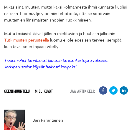
Mikäs siinä muuten, mutta kaksi kolmannesta ihmiskunnasta kuolisi
nälkään. Luomuviljely on niin tehotonta, että se sopii vain
muutamien länsimaisten snobien ruokkimiseen.
Mutta tosiasiat jäävät jälleen mielikuvien ja huuhaan jalkoihin.
Tutkimusten perusteella
luomu ei ole edes sen terveellisempää
kuin tavalliseen tapaan viljelty.
Tiedemiehet tarvitsevat kipeästi tarinankertojia avukseen.
Järkiperustelut käyvät heikosti kaupaksi.
GEENIMUUNTELU
MIELIKUVAT
JAA ARTIKKELI:
Jari Parantainen