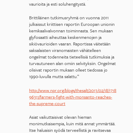
vaurioita ja esti soluhengitystä.
Brittiläinen tutkimusryhmä on vuonna 2011
julkaissut kriittisen raportin Euroopan unionin
kemikaalivalvonnan toiminnasta. Sen mukaan
glyfosaatti aiheuttaa keskenmenojen ja
sikiövaurioiden vaaran. Raportissa väitetään
saksalaisten viranomaisten vähätelleen
ongelmat todenneita tieteellisiä tutkimuksia ja
turvautuneen alan omiin selvityksiin. Ongelmat
olisivat raportin mukaan olleet tiedossa jo
1990-luvulla mutta salattu.”
http://www.npr.org/blogs/thesalt/2013/02/18/1718
96311/farmers-fight-with-monsanto-reaches-
the-supreme-court
Asiat vaikuttaisivat olevan hieman
monimutkaisempia, kuin mitä annat ymmärtää.
Itse haluaisin syödä terveellistä ja ravitsevaa