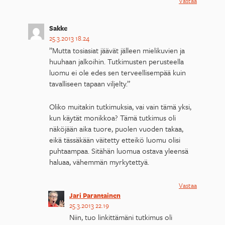
Vastaa
Sakke
25.3.2013 18.24
”Mutta tosiasiat jäävät jälleen mielikuvien ja
huuhaan jalkoihin. Tutkimusten perusteella
luomu ei ole edes sen terveellisempää kuin
tavalliseen tapaan viljelty.”
Oliko muitakin tutkimuksia, vai vain tämä yksi,
kun käytät monikkoa? Tämä tutkimus oli
näköjään aika tuore, puolen vuoden takaa,
eikä tässäkään väitetty etteikö luomu olisi
puhtaampaa. Sitähän luomua ostava yleensä
haluaa, vähemmän myrkytettyä.
Vastaa
Jari Parantainen
25.3.2013 22.19
Niin, tuo linkittämäni tutkimus oli