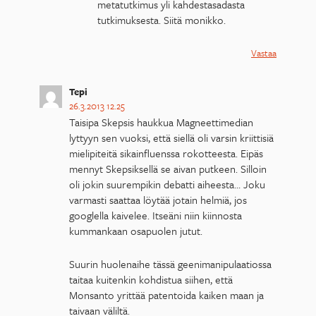
metatutkimus yli kahdestasadasta
tutkimuksesta. Siitä monikko.
Vastaa
Tepi
26.3.2013 12.25
Taisipa Skepsis haukkua Magneettimedian
lyttyyn sen vuoksi, että siellä oli varsin kriittisiä
mielipiteitä sikainfluenssa rokotteesta. Eipäs
mennyt Skepsiksellä se aivan putkeen. Silloin
oli jokin suurempikin debatti aiheesta… Joku
varmasti saattaa löytää jotain helmiä, jos
googlella kaivelee. Itseäni niin kiinnosta
kummankaan osapuolen jutut.
Suurin huolenaihe tässä geenimanipulaatiossa
taitaa kuitenkin kohdistua siihen, että
Monsanto yrittää patentoida kaiken maan ja
taivaan väliltä.