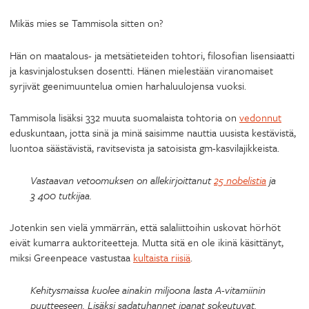
Mikäs mies se Tammisola sitten on?
Hän on maatalous- ja metsätieteiden tohtori, filosofian lisensiaatti
ja kasvinjalostuksen dosentti. Hänen mielestään viranomaiset
syrjivät geenimuuntelua omien harhaluulojensa vuoksi.
Tammisola lisäksi 332 muuta suomalaista tohtoria on
vedonnut
eduskuntaan, jotta sinä ja minä saisimme nauttia uusista kestävistä,
luontoa säästävistä, ravitsevista ja satoisista gm-kasvilajikkeista.
Vastaavan vetoomuksen on allekirjoittanut
25 nobelistia
ja
3 400 tutkijaa.
Jotenkin sen vielä ymmärrän, että salaliittoihin uskovat hörhöt
eivät kumarra auktoriteetteja. Mutta sitä en ole ikinä käsittänyt,
miksi Greenpeace vastustaa
kultaista riisiä
.
Kehitysmaissa kuolee ainakin miljoona lasta A-vitamiinin
puutteeseen. Lisäksi sadatuhannet ipanat sokeutuvat.