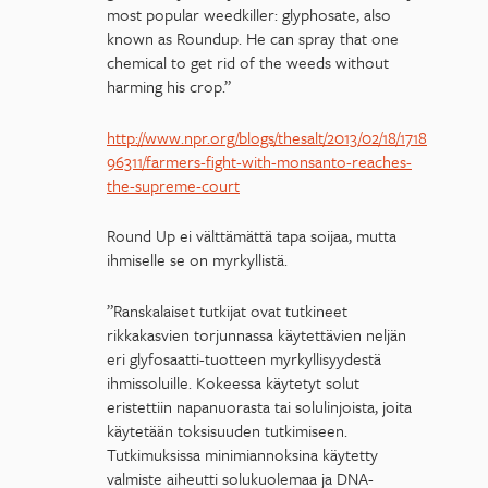
most popular weedkiller: glyphosate, also
known as Roundup. He can spray that one
chemical to get rid of the weeds without
harming his crop.”
http://www.npr.org/blogs/thesalt/2013/02/18/1718
96311/farmers-fight-with-monsanto-reaches-
the-supreme-court
Round Up ei välttämättä tapa soijaa, mutta
ihmiselle se on myrkyllistä.
”Ranskalaiset tutkijat ovat tutkineet
rikkakasvien torjunnassa käytettävien neljän
eri glyfosaatti-tuotteen myrkyllisyydestä
ihmissoluille. Kokeessa käytetyt solut
eristettiin napanuorasta tai solulinjoista, joita
käytetään toksisuuden tutkimiseen.
Tutkimuksissa minimiannoksina käytetty
valmiste aiheutti solukuolemaa ja DNA-