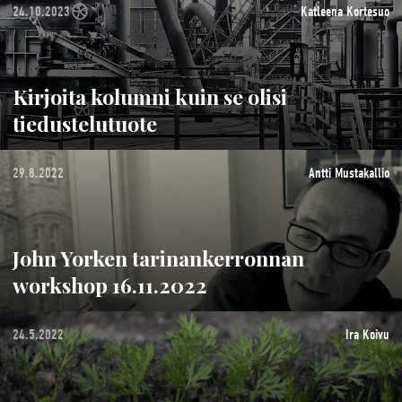
24.10.2023
Katleena Kortesuo
Kirjoita kolumni kuin se olisi
tiedustelutuote
29.8.2022
Antti Mustakallio
John Yorken tarinankerronnan
workshop 16.11.2022
24.5.2022
Ira Koivu