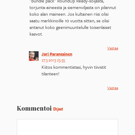
”bundle pack” RoundUp Ready-soijasta,
torjunta-aineesta ja siemenviljasta on pilannut
koko alan maineen. Jos kultainen riisi olisi
saatu markkinoille 10 vuotta sitten, se olisi
antanut koko geenimuuntelulle toisenlaiset
kasvot.
Vastaa
Jari Parantainen
27.3.2013 23.55
Kiitos kommentistasi, hyvin tiivistit
tilanteen!
Vastaa
Kommentoi
Ohjeet