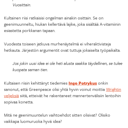
Vuosittain.
Kultainen riisi ratkaisisi ongelman ainakin osittain. Se on
geenimuunneltu, hiukan kellertävä lajike, joka sisältää A-vitamiinin
esiastetta porkkanan tapaan.
Vuodesta toiseen jatkuva murhenäytelmä ei viheraktivisteja
hetkauta. Järjestön argumentit ovat tuttuja jokaiselta työpaikalta.
Jos jokin uusi idea ei ole heti alusta saakka täydellinen, se tulee
kuopata saman tien.
Kultaisen riisin kehittänyt tiedemies
Ingo Potrykus
onkin
sanonut, että Greenpeace olisi yhtä hyvin voinut moittia
Wrightin
veljeksiä
siitä, etteivät he rakentaneet mannertenvälisiin lentoihin
sopivaa konetta.
Mitä ne geenimuuntelun vaihtoehdot sitten olisivat? Olisiko
vaikkapa luomuruoka hyvä idea?