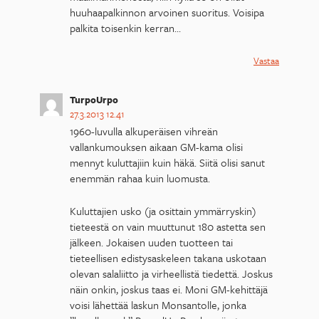
huuhaapalkinnon arvoinen suoritus. Voisipa
palkita toisenkin kerran…
Vastaa
TurpoUrpo
27.3.2013 12.41
1960-luvulla alkuperäisen vihreän
vallankumouksen aikaan GM-kama olisi
mennyt kuluttajiin kuin häkä. Siitä olisi sanut
enemmän rahaa kuin luomusta.
Kuluttajien usko (ja osittain ymmärryskin)
tieteestä on vain muuttunut 180 astetta sen
jälkeen. Jokaisen uuden tuotteen tai
tieteellisen edistysaskeleen takana uskotaan
olevan salaliitto ja virheellistä tiedettä. Joskus
näin onkin, joskus taas ei. Moni GM-kehittäjä
voisi lähettää laskun Monsantolle, jonka