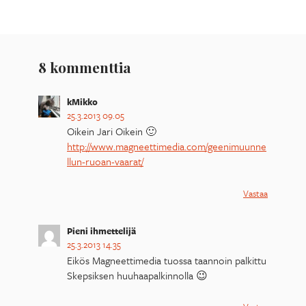
8 kommenttia
kMikko
25.3.2013 09.05
Oikein Jari Oikein 🙂
http://www.magneettimedia.com/geenimuunne
llun-ruoan-vaarat/
Vastaa
Pieni ihmettelijä
25.3.2013 14.35
Eikös Magneettimedia tuossa taannoin palkittu
Skepsiksen huuhaapalkinnolla 😉