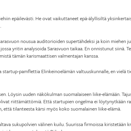
iin epäilevästi. He ovat vaikuttaneet epä-älyllisiltä yksinkertai
.
arasvuon nousua auditorioiden supertähdeksi ja koin miehen julis
 jossa yritin analysoida Sarasvuon taikaa. En onnistunut siinä. Te
ekemistä tämän karismaattisen valmentajan kanssa.
a startup-pamflettia Elinkeinoelämän valtuuskunnalle, en vielä ti
uksen. Löysin uuden näkökulman suomalaiseen liike-elämään. Taj
livat riittämättömiä. Että startupien ongelma ei löytynytkään ra
, että tilanteesta kärsi myös koko suomalainen liike-elämä.
va sukupolvien välinen kuilu. Suurissa firmoissa kiristetään kra