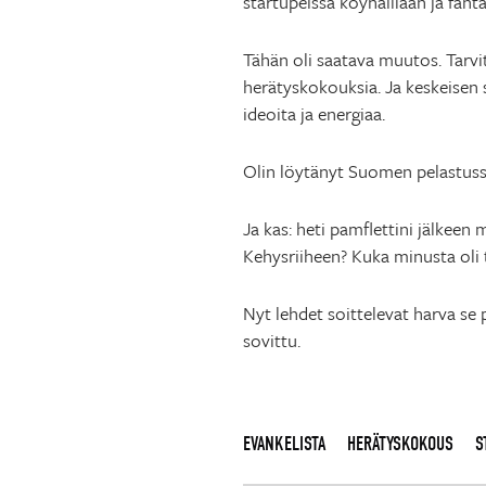
startupeissa köyhäillään ja fant
Tähän oli saatava muutos. Tarvitt
herätyskokouksia. Ja keskeisen s
ideoita ja energiaa.
Olin löytänyt Suomen pelastuss
Ja kas: heti pamflettini jälkeen m
Kehysriiheen? Kuka minusta oli t
Nyt lehdet soittelevat harva se 
sovittu.
EVANKELISTA
HERÄTYSKOKOUS
S