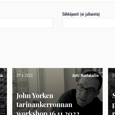
Sähköposti (ei julkaista)
uo
29.8.2022
Antti Mustakallio
2
John Yorken
tarinankerronnan
workshop 16.11.2022