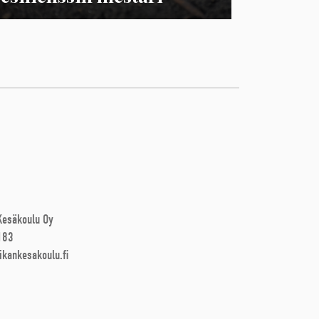
 Kesäkoulu Oy
183
ikankesakoulu.fi