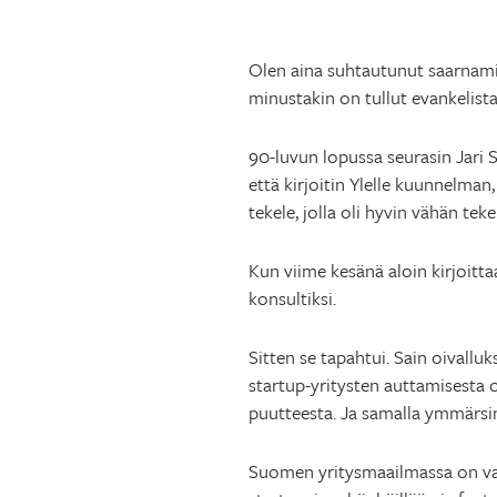
Olen aina suhtautunut saarnamieh
minustakin on tullut evankelista
90-luvun lopussa seurasin Jari S
että kirjoitin Ylelle kuunnelman,
tekele, jolla oli hyvin vähän t
Kun viime kesänä aloin kirjoitta
konsultiksi.
Sitten se tapahtui. Sain oivall
startup-yritysten auttamisesta o
puutteesta. Ja samalla ymmärsin
Suomen yritysmaailmassa on valta