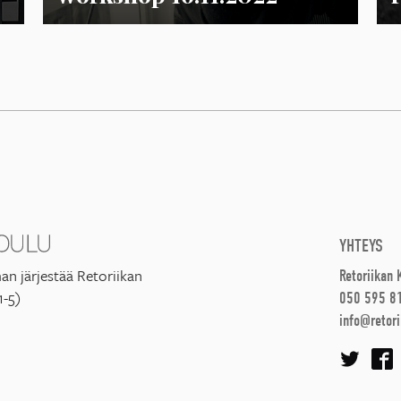
YHTEYS
an järjestää Retoriikan
Retoriikan
1-5)
050 595 8
info@retori