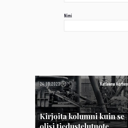
Nimi
24.10.2023
Katleena Kortes
Kirjoita kolumni kuin se
olisi tiedustelutuote