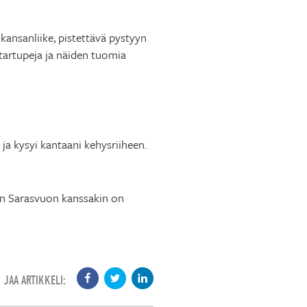
 kansanliike, pistettävä pystyyn
startupeja ja näiden tuomia
i ja kysyi kantaani kehysriiheen.
inen Sarasvuon kanssakin on
JAA ARTIKKELI: