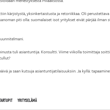
asioidaan menestyksestä Piilaaksossa.
iin kärjistystä, yksinkertaistusta ja retoriikkaa. Oli perustettava
anoman piti olla: suomalaiset isot yritykset eivät pärjää ilman 
uunnitelmani.
inusta tuli asiantuntija. Konsultti. Viime viikolla toimittaja soitt
ullut?
päivä ja saan kutsuja asiantuntijatilaisuuksiin. Ja kyllä: tapaam
TARTUPIT
YRITYSELÄMÄ