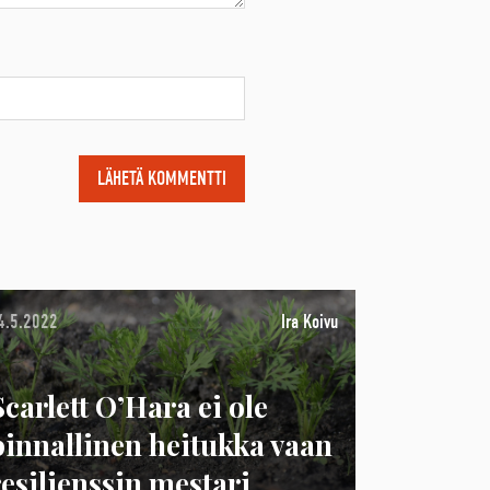
4.5.2022
Ira Koivu
Scarlett O’Hara ei ole
pinnallinen heitukka vaan
resilienssin mestari