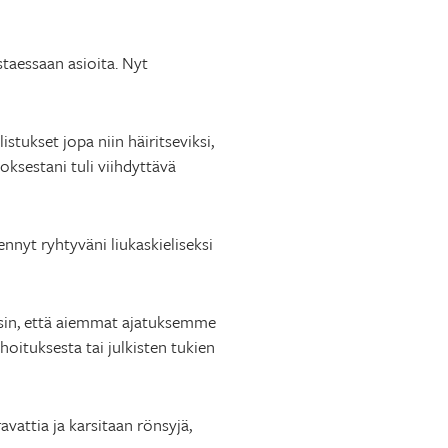
staessaan asioita. Nyt
tukset jopa niin häiritseviksi,
oksestani tuli viihdyttävä
ennyt ryhtyväni liukaskieliseksi
usin, että aiemmat ajatuksemme
hoituksesta tai julkisten tukien
vattia ja karsitaan rönsyjä,