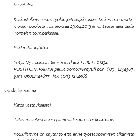
tervetuloa.
Keskustellaan sinun työharjoittelujaksostasi tarkemmin mutta
meidän puolesta voit aloittaa 29.04.2013 ilmoittautumalla täällä
Toimelan toimipaikassa.
Pekka Pomo,titteli
Yritys Oy , osasto , tiimi Yrityskatu 1 , PL 1 , 01234
POSTITOIMIPAIKKA pekka.pomo@yritys.fi puh. (09) 1234567 ,
gsm. 05012345677 , fax. (09) 1234568
Opiskelija vastaa:
Kiitos vastauksesta!
Tulen mielelläni sekä työharjoitteluun että kesätöihin.
Koulullamme on käytäntö että enne työssäoppimisen alkamista