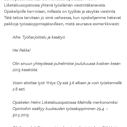
Liiketalousopistossa yhtenä työelämän viestintäkanavista.
Opiskelijoille kerrotaan, millaista on tyylikäs ja sävykäs viestintä.
Tätä taitoa tarvitaan jo siinä vaiheessa, kun opiskelijamme hakevat
paikkoja työssäoppimisjaksoilleen, mistä seuraava esimerkkiviesti:
Aihe: Työharjoittelu ja kesätyö
Hei Pekka!
Olin sinuun yhteydessä puhelimitse joulukuussa koskien kesän
2013 kesätöitä.
Voisin aloittaa työt Yritys Oy:ssä 3.6 alkaen ja voin työskennellä
2.8 asti.
Opiskelen Helmi Liiketalousopistossa Malmilla merkonomiksi.
Opintoihin sisältyy kuukauden työssäoppiminen 29.4. –
30.5.2013.