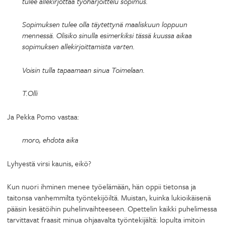
tulee allekirjottaa työharjoittelu sopimus.
Sopimuksen tulee olla täytettynä maaliskuun loppuun
mennessä. Olisiko sinulla esimerkiksi tässä kuussa aikaa
sopimuksen allekirjoittamista varten.
Voisin tulla tapaamaan sinua Toimelaan.
T.Olli
Ja Pekka Pomo vastaa:
moro, ehdota aika
Lyhyestä virsi kaunis, eikö?
Kun nuori ihminen menee työelämään, hän oppii tietonsa ja
taitonsa vanhemmilta työntekijöiltä. Muistan, kuinka lukioikäisenä
pääsin kesätöihin puhelinvaihteeseen. Opettelin kaikki puhelimessa
tarvittavat fraasit minua ohjaavalta työntekijältä: lopulta imitoin