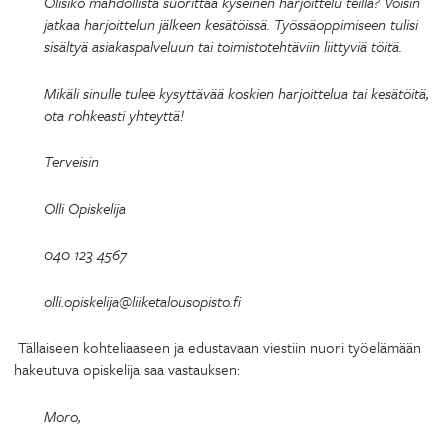
Olisiko mahdollista suorittaa kyseinen harjoittelu teillä? Voisin
jatkaa harjoittelun jälkeen kesätöissä. Työssäoppimiseen tulisi
sisältyä asiakaspalveluun tai toimistotehtäviin liittyviä töitä.
Mikäli sinulle tulee kysyttävää koskien harjoittelua tai kesätöitä,
ota rohkeasti yhteyttä!
Terveisin
Olli Opiskelija
040 123 4567
olli.opiskelija@liiketalousopisto.fi
Tällaiseen kohteliaaseen ja edustavaan viestiin nuori työelämään
hakeutuva opiskelija saa vastauksen:
Moro,