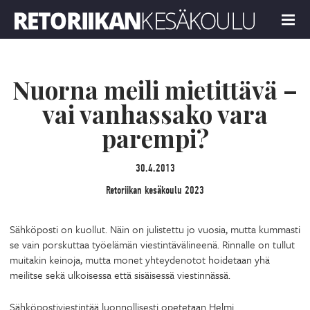
Retoriikan kesäkoulu 2023
MENU
Nuorna meili mietittävä –
vai vanhassako vara
parempi?
30.4.2013
Retoriikan kesäkoulu 2023
Sähköposti on kuollut. Näin on julistettu jo vuosia, mutta kummasti
se vain porskuttaa työelämän viestintävälineenä. Rinnalle on tullut
muitakin keinoja, mutta monet yhteydenotot hoidetaan yhä
meilitse sekä ulkoisessa että sisäisessä viestinnässä.
Sähköpostiviestintää luonnollisesti opetetaan Helmi