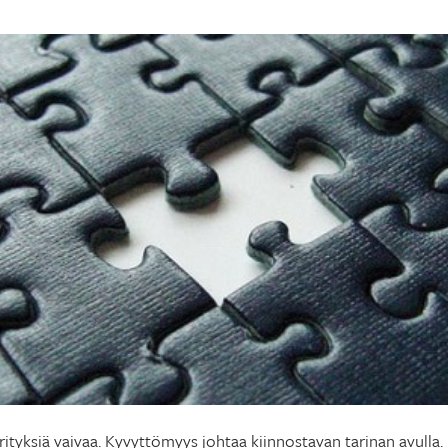
rityksiä vaivaa. Kyvyttömyys johtaa kiinnostavan tarinan avulla.