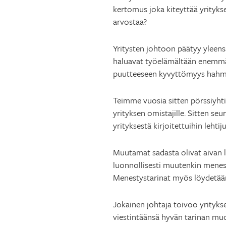
kertomus joka kiteyttää yrityksen
arvostaa?
Yritysten johtoon päätyy yleensä
haluavat työelämältään enemmän 
puutteeseen kyvyttömyys hahmott
Teimme vuosia sitten pörssiyhtiö
yrityksen omistajille. Sitten se
yrityksestä kirjoitettuihin lehtiju
Muutamat sadasta olivat aivan lo
luonnollisesti muutenkin menestyv
Menestystarinat myös löydetään,
Jokainen johtaja toivoo yrityk
viestintäänsä hyvän tarinan m