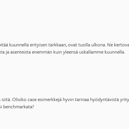
 pitää kuunnella erityisen tarkkaan, ovat tuolla ulkona. Ne kertova
usta ja asenteista enemmän kuin yleensä uskallamme kuunnella.
s siitä. Olisiko case esimerkkejä hyvin tarinaa hyödyntävistä yrityk
isi benchmarkata?