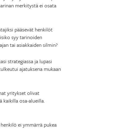
 tarinan merkitystä ei osata
htajiksi pääsevät henkilöt
isiko syy tarinoiden
jan tai asiakkaiden silmin?
si strategiassa ja lupasi
a kulkeutui ajatuksena mukaan
at yritykset olivat
kaikilla osa-alueilla.
a henkilö ei ymmärrä pukea