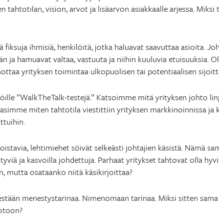
 tahtotilan, vision, arvot ja lisäarvon asiakkaalle arjessa. Miksi
 fiksuja ihmisiä, henkilöitä, jotka haluavat saavuttaa asioita. Jo
ja hamuavat valtaa, vastuuta ja niihin kuuluvia etuisuuksia. Ol
aa yrityksen toimintaa ulkopuolisen tai potentiaalisen sijoitta
ille ”WalkTheTalk-testejä.” Katsoimme mitä yrityksen johto linja
urasimme miten tahtotila viestittiin yrityksen markkinoinnissa j
ttuihin.
istavia, lehtimiehet söivät selkeästi johtajien käsistä. Nämä sam
iä ja kasvoilla johdettuja. Parhaat yritykset tahtovat olla hyviä 
 mutta osataanko niitä käsikirjoittaa?
sestään menestystarinaa. Nimenomaan tarinaa. Miksi sitten sam
uotoon?