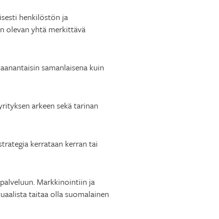
sesti henkilöstön ja
an olevan yhtä merkittävä
maanantaisin samanlaisena kuin
yrityksen arkeen sekä tarinan
trategia kerrataan kerran tai
palveluun. Markkinointiin ja
uaalista taitaa olla suomalainen