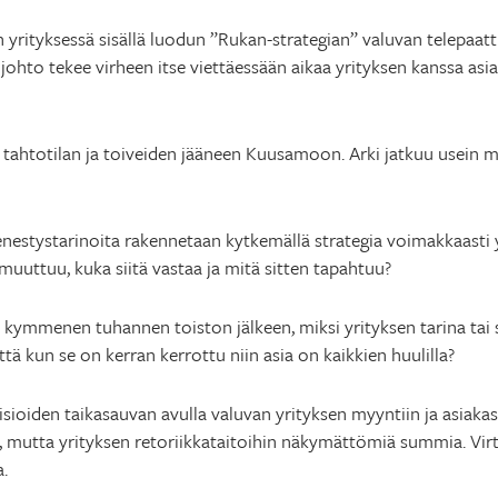
yrityksessä sisällä luodun ”Rukan-strategian” valuvan telepaatti
johto tekee virheen itse viettäessään aikaa yrityksen kanssa asi
 tahtotilan ja toiveiden jääneen Kuusamoon. Arki jatkuu usein 
nestystarinoita rakennetaan kytkemällä strategia voimakkaasti 
muuttuu, kuka siitä vastaa ja mitä sitten tapahtuu?
 kymmenen tuhannen toiston jälkeen, miksi yrityksen tarina tai s
ttä kun se on kerran kerrottu niin asia on kaikkien huulilla?
sioiden taikasauvan avulla valuvan yrityksen myyntiin ja asiakas
a, mutta yrityksen retoriikkataitoihin näkymättömiä summia. Virt
.