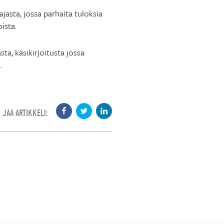
asta, jossa parhaita tuloksia
ista.
ta, käsikirjoitusta jossa
.
JAA ARTIKKELI: