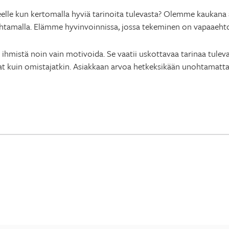
elle kun kertomalla hyviä tarinoita tulevasta? Olemme kaukana aj
ohtamalla. Elämme hyvinvoinnissa, jossa tekeminen on vapaaehto
hmistä noin vain motivoida. Se vaatii uskottavaa tarinaa tulevas
tajat kuin omistajatkin. Asiakkaan arvoa hetkeksikään unohtamatta