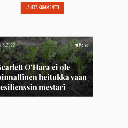
4.5.2022
Ira Koivu
Scarlett O’Hara ei ole
pinnallinen heitukka vaan
resilienssin mestari