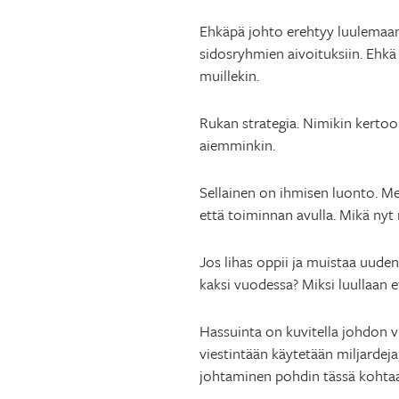
Ehkäpä johto erehtyy luulemaan 
sidosryhmien aivoituksiin. Ehkä 
muillekin.
Rukan strategia. Nimikin kertoo
aiemminkin.
Sellainen on ihmisen luonto. Me
että toiminnan avulla. Mikä nyt 
Jos lihas oppii ja muistaa uuden
kaksi vuodessa? Miksi luullaan e
Hassuinta on kuvitella johdon vi
viestintään käytetään miljardej
johtaminen pohdin tässä kohtaa