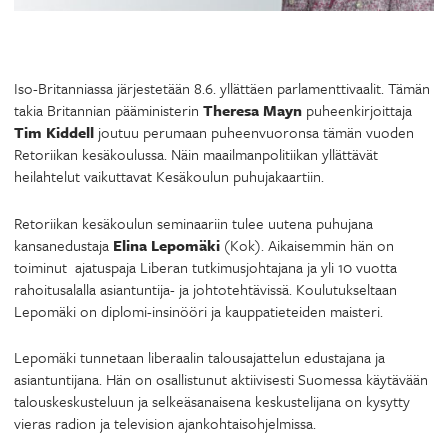
Iso-Britanniassa järjestetään 8.6. yllättäen parlamenttivaalit. Tämän
takia Britannian pääministerin
Theresa Mayn
puheenkirjoittaja
Tim Kiddell
joutuu perumaan puheenvuoronsa tämän vuoden
Retoriikan kesäkoulussa. Näin maailmanpolitiikan yllättävät
heilahtelut vaikuttavat Kesäkoulun puhujakaartiin.
Retoriikan kesäkoulun seminaariin tulee uutena puhujana
kansanedustaja
Elina Lepomäki
(Kok). Aikaisemmin hän on
toiminut ajatuspaja Liberan tutkimusjohtajana ja yli 10 vuotta
rahoitusalalla asiantuntija- ja johtotehtävissä. Koulutukseltaan
Lepomäki on diplomi-insinööri ja kauppatieteiden maisteri.
Lepomäki tunnetaan liberaalin talousajattelun edustajana ja
asiantuntijana. Hän on osallistunut aktiivisesti Suomessa käytävään
talouskeskusteluun ja selkeäsanaisena keskustelijana on kysytty
vieras radion ja television ajankohtaisohjelmissa.