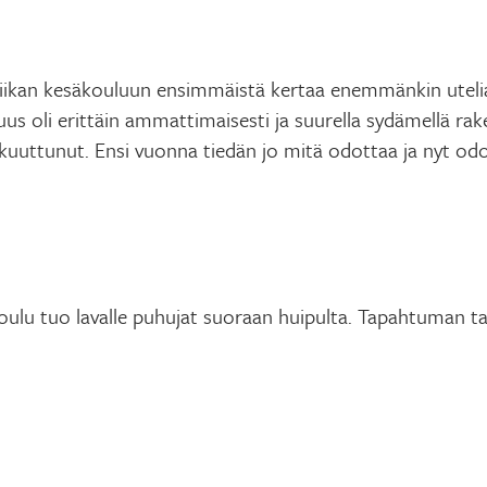
riikan kesäkouluun ensimmäistä kertaa enemmänkin utelia
uus oli erittäin ammattimaisesti ja suurella sydämellä ra
akuuttunut. Ensi vuonna tiedän jo mitä odottaa ja nyt od
oulu tuo lavalle puhujat suoraan huipulta. Tapahtuman t