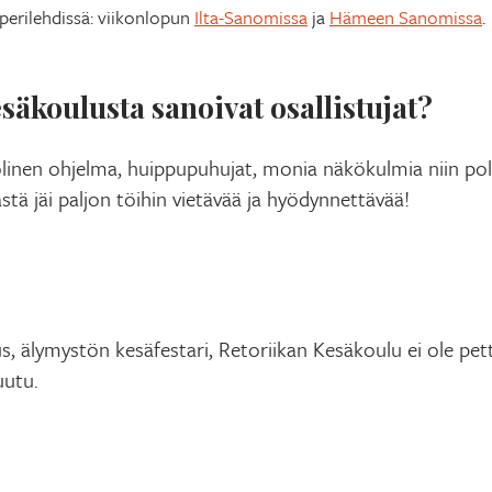
perilehdissä: viikonlopun
Ilta-Sanomissa
ja
Hämeen Sanomissa
.
säkoulusta sanoivat osallistujat?
linen ohjelma, huippupuhujat, monia näkökulmia niin poli
stä jäi paljon töihin vietävää ja hyödynnettävää!
, älymystön kesäfestari, Retoriikan Kesäkoulu ei ole pett
uutu.