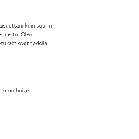
isuuttani kuin suurin
kennettu. Olen
otukset ovat todella
aso on huikea.