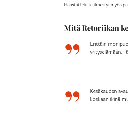
Haastatteluita ilmestyi myös pa
Mitä Retoriikan ke
Erittäin monipuo
yrityselämään. Tä
Kesäkauden avaus
koskaan ikinä m