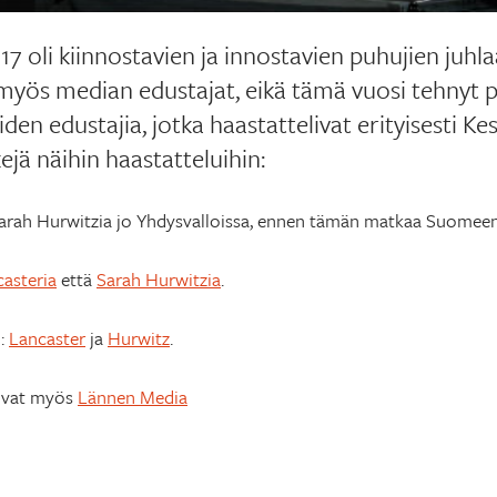
17 oli kiinnostavien ja innostavien puhujien juh
myös median edustajat, eikä tämä vuosi tehnyt po
iden edustajia, jotka haastattelivat erityisesti K
kejä näihin haastatteluihin:
Sarah Hurwitzia jo Yhdysvalloissa, ennen tämän matkaa Suomeen
asteria
että
Sarah Hurwitzia
.
i:
Lancaster
ja
Hurwitz
.
oivat myös
Lännen Media