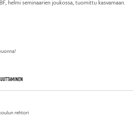
BF, helmi seminaarien joukossa, tuomittu kasvamaan.
 vuonna!
KUUTTAMINEN
koulun rehtori