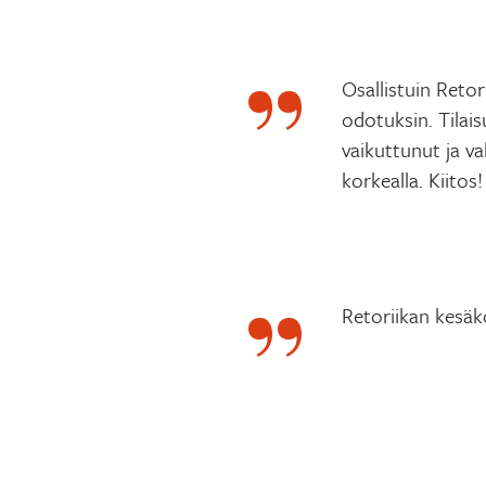
Osallistuin Reto
odotuksin. Tilais
vaikuttunut ja v
korkealla. Kiitos!
Retoriikan kesäk