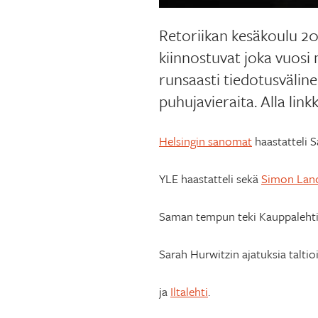
Retoriikan kesäkoulu 20
kiinnostuvat joka vuosi 
runsaasti tiedotusväline
puhujavieraita. Alla link
Helsingin sanomat
haastatteli 
YLE haastatteli sekä
Simon Lanc
Saman tempun teki Kauppaleht
Sarah Hurwitzin ajatuksia talti
ja
Iltalehti
.