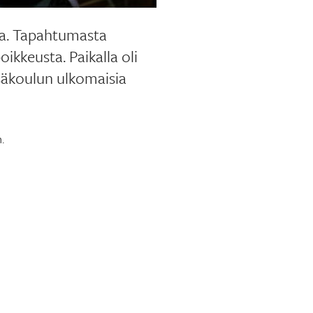
laa. Tapahtumasta
ikkeusta. Paikalla oli
esäkoulun ulkomaisia
.