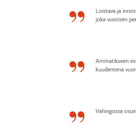
Loistava ja innos
joka vuotisen pe
Ammatikseen esi
kuudentena vuo
Vahingossa osuin 