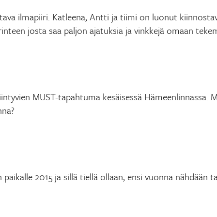
tava ilmapiiri. Katleena, Antti ja tiimi on luonut kiinnosta
rinteen josta saa paljon ajatuksia ja vinkkejä omaan teke
intyvien MUST-tapahtuma kesäisessä Hämeenlinnassa. Mi
nna?
paikalle 2015 ja sillä tiellä ollaan, ensi vuonna nähdään t