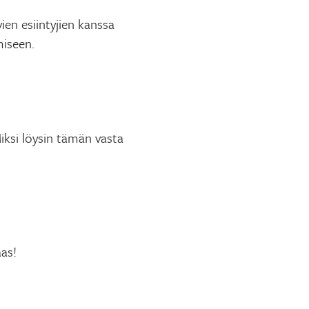
vien esiintyjien kanssa
miseen.
ksi löysin tämän vasta
aas!