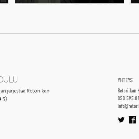
YHTEYS
an järjestää Retoriikan
Retoriikan
1-5)
050 595 8
info@retori