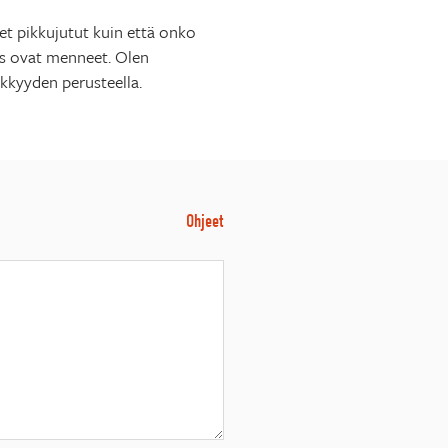
set pikkujutut kuin että onko
aas ovat menneet. Olen
ikkyyden perusteella.
Ohjeet