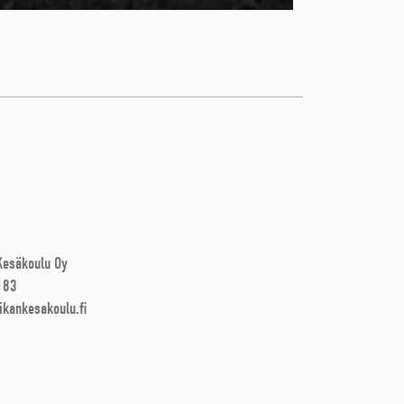
 Kesäkoulu Oy
183
ikankesakoulu.fi