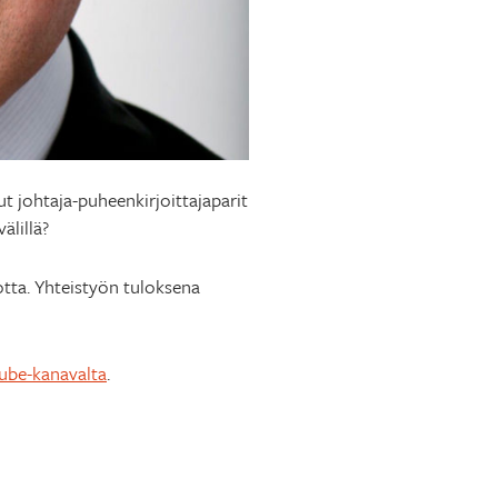
 johtaja-puheenkirjoittajaparit
älillä?
tta. Yhteistyön tuloksena
ube-kanavalta
.