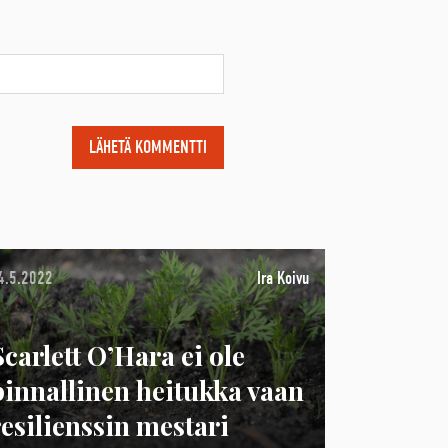
4.5.2022
Ira Koivu
Scarlett O’Hara ei ole
pinnallinen heitukka vaan
resilienssin mestari