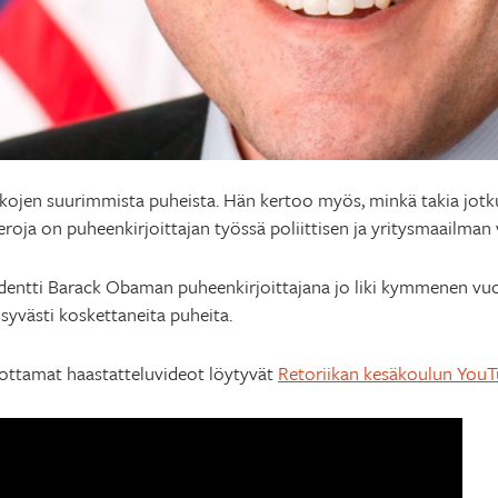
ojen suurimmista puheista. Hän kertoo myös, minkä takia jotkut
 eroja on puheenkirjoittajan työssä poliittisen ja yritysmaailman v
entti Barack Obaman puheenkirjoittajana jo liki kymmenen vuo
, syvästi koskettaneita puheita.
uottamat haastatteluvideot löytyvät
Retoriikan kesäkoulun YouT