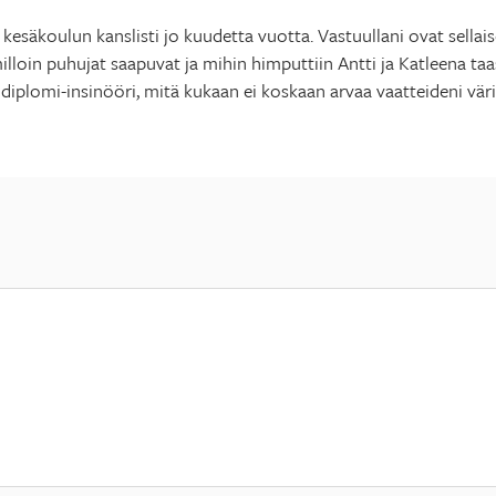
kesäkoulun kanslisti jo kuudetta vuotta. Vastuullani ovat sellai
milloin puhujat saapuvat ja mihin himputtiin Antti ja Katleena t
 diplomi-insinööri, mitä kukaan ei koskaan arvaa vaatteideni vär