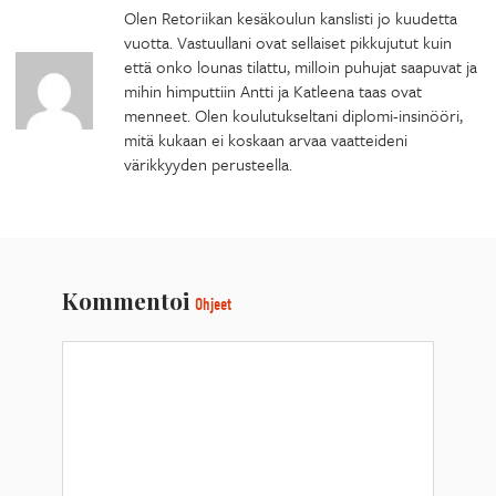
Olen Retoriikan kesäkoulun kanslisti jo kuudetta
vuotta. Vastuullani ovat sellaiset pikkujutut kuin
että onko lounas tilattu, milloin puhujat saapuvat ja
mihin himputtiin Antti ja Katleena taas ovat
menneet. Olen koulutukseltani diplomi-insinööri,
mitä kukaan ei koskaan arvaa vaatteideni
värikkyyden perusteella.
Kommentoi
Ohjeet