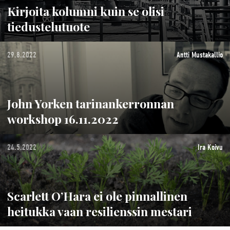
Kirjoita kolumni kuin se olisi
tiedustelutuote
29.8.2022
Antti Mustakallio
John Yorken tarinankerronnan
workshop 16.11.2022
24.5.2022
Ira Koivu
Scarlett O’Hara ei ole pinnallinen
heitukka vaan resilienssin mestari