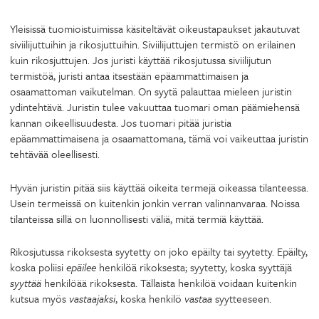
Yleisissä tuomioistuimissa käsiteltävät oikeustapaukset jakautuvat
siviilijuttuihin ja rikosjuttuihin. Siviilijuttujen termistö on erilainen
kuin rikosjuttujen. Jos juristi käyttää rikosjutussa siviilijutun
termistöä, juristi antaa itsestään epäammattimaisen ja
osaamattoman vaikutelman. On syytä palauttaa mieleen juristin
ydintehtävä. Juristin tulee vakuuttaa tuomari oman päämiehensä
kannan oikeellisuudesta. Jos tuomari pitää juristia
epäammattimaisena ja osaamattomana, tämä voi vaikeuttaa juristin
tehtävää oleellisesti.
Hyvän juristin pitää siis käyttää oikeita termejä oikeassa tilanteessa.
Usein termeissä on kuitenkin jonkin verran valinnanvaraa. Noissa
tilanteissa sillä on luonnollisesti väliä, mitä termiä käyttää.
Rikosjutussa rikoksesta syytetty on joko epäilty tai syytetty. Epäilty,
koska poliisi
epäilee
henkilöä rikoksesta; syytetty, koska syyttäjä
syyttää
henkilöää rikoksesta. Tällaista henkilöä voidaan kuitenkin
kutsua myös
vastaajaksi
, koska henkilö
vastaa
syytteeseen.