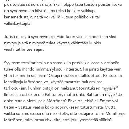
pidä toistaa samoja sanoja. Yksi helppo tapa toiston poistamiseksi
on synonyymien käyttö. Jos teksti koskee vaikkapa
kansanedustajia, näitä voi välillä kutsua poliitikoiksi tai
vallankäyttäjiksi.
Juristi ei käytä synonyymejä. Asioilla on vain ja ainoastaan yksi
nimitys ja sitä nimitystä tulee käyttää vähintään kunkin
viestintätilanteen ajan.
Syy termitotalitarismiin on sama kuin passiivikiellossa: viestinnän
tulee olla mahdollisimman yksitulkintaista. Siksi juristi käyttää vain
yhtä termiä. Ei siis näin: “Ostaja noutaa metallituotteet Rahtuselta.
Metallipaja Möttönen voi käyttää tavaroita haluamiinsa
tarkoituksiin, kunhan ostaja on maksanut toimituksen myyjälle.”
Ilmeisesti ostaja ei ole Rahtunen, mutta onko Rahtunen myyjä? Ja
onko ostaja Metallipaja Möttönen? Ehkä on, ehkä ei. Emme voi
tietää – vastaus vaatisi koko sopimukseen tutustumista. Mutta
vaikka sopimuksessa olisi määritelty, että ostajana toimii Metallipaja
Möttönen, miksi ottaa riski siitä, että joku ymmärtää väärin?