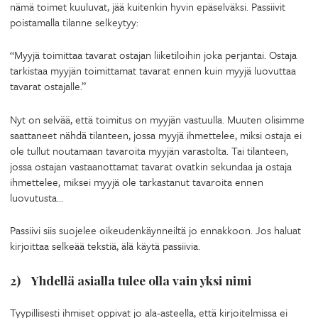
nämä toimet kuuluvat, jää kuitenkin hyvin epäselväksi. Passiivit
poistamalla tilanne selkeytyy:
“Myyjä toimittaa tavarat ostajan liiketiloihin joka perjantai. Ostaja
tarkistaa myyjän toimittamat tavarat ennen kuin myyjä luovuttaa
tavarat ostajalle.”
Nyt on selvää, että toimitus on myyjän vastuulla. Muuten olisimme
saattaneet nähdä tilanteen, jossa myyjä ihmettelee, miksi ostaja ei
ole tullut noutamaan tavaroita myyjän varastolta. Tai tilanteen,
jossa ostajan vastaanottamat tavarat ovatkin sekundaa ja ostaja
ihmettelee, miksei myyjä ole tarkastanut tavaroita ennen
luovutusta…
Passiivi siis suojelee oikeudenkäynneiltä jo ennakkoon. Jos haluat
kirjoittaa selkeää tekstiä, älä käytä passiivia.
2) Yhdellä asialla tulee olla vain yksi nimi
Tyypillisesti ihmiset oppivat jo ala-asteella, että kirjoitelmissa ei