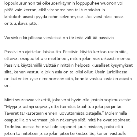
loppulausunnon tai oikeudenkäynnin loppupuheenvuoron voi
pitää vain kerran, eikä viranomainen tai tuomioistuin
lähtökohtaisesti pyydä niihin selvennyksiä. Jos viestintäsi niissä
ontuu, ikävä juttu.
Varsinkin kirjallisissa viesteissä on tärkeää välttää passiivia.
Passiivi on ajattelun laiskuutta. Passiivin käyttö kertoo usein siitä,
etteivät osapuolet ole miettineet, miten jokin asia oikeasti menee.
Passiivia käyttämällä välttää nimittäin helposti kiusalliset kysymykset
siitä, kenen vastuulla jokin asia on tai olisi ollut. Usein juridiikassa
on kuitenkin kyse nimenomaan siitä, kenellä vastuu jostakin asiasta
on.
Mieti seuraavaa virkettä, joka voisi hyvin olla jostain sopimuksesta:
“Myyjä ja ostaja sopivat, että toimitus tapahtuu joka perjantai.
Tavarat tarkastetaan ennen luovuttamista ostajalle.” Molemmilla
osapuolilla on varmasti jokin näkemys siitä, mitä he ovat sopineet.
Todellisuudessa he eivät ole sopineet juuri mistään, paitsi että
jotain toimitetaan ja se jokin pitää tarkastaa. Se, kenen vastuulle