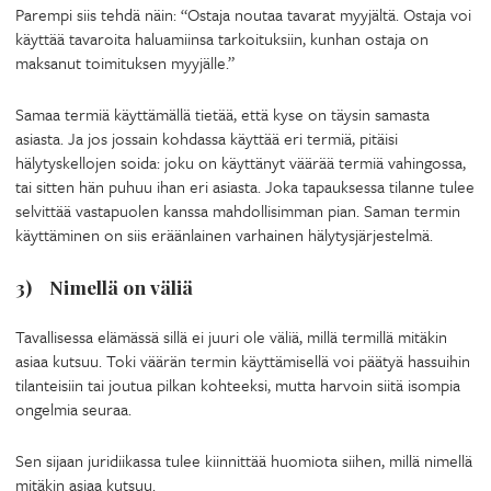
Parempi siis tehdä näin: “Ostaja noutaa tavarat myyjältä. Ostaja voi
käyttää tavaroita haluamiinsa tarkoituksiin, kunhan ostaja on
maksanut toimituksen myyjälle.”
Samaa termiä käyttämällä tietää, että kyse on täysin samasta
asiasta. Ja jos jossain kohdassa käyttää eri termiä, pitäisi
hälytyskellojen soida: joku on käyttänyt väärää termiä vahingossa,
tai sitten hän puhuu ihan eri asiasta. Joka tapauksessa tilanne tulee
selvittää vastapuolen kanssa mahdollisimman pian. Saman termin
käyttäminen on siis eräänlainen varhainen hälytysjärjestelmä.
3) Nimellä on väliä
Tavallisessa elämässä sillä ei juuri ole väliä, millä termillä mitäkin
asiaa kutsuu. Toki väärän termin käyttämisellä voi päätyä hassuihin
tilanteisiin tai joutua pilkan kohteeksi, mutta harvoin siitä isompia
ongelmia seuraa.
Sen sijaan juridiikassa tulee kiinnittää huomiota siihen, millä nimellä
mitäkin asiaa kutsuu.