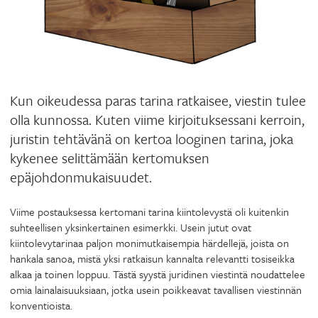
Kun oikeudessa paras tarina ratkaisee, viestin tulee
olla kunnossa. Kuten viime kirjoituksessani kerroin,
juristin tehtävänä on kertoa looginen tarina, joka
kykenee selittämään kertomuksen
epäjohdonmukaisuudet.
Viime postauksessa kertomani tarina kiintolevystä oli kuitenkin
suhteellisen yksinkertainen esimerkki. Usein jutut ovat
kiintolevytarinaa paljon monimutkaisempia härdellejä, joista on
hankala sanoa, mistä yksi ratkaisun kannalta relevantti tosiseikka
alkaa ja toinen loppuu. Tästä syystä juridinen viestintä noudattelee
omia lainalaisuuksiaan, jotka usein poikkeavat tavallisen viestinnän
konventioista.