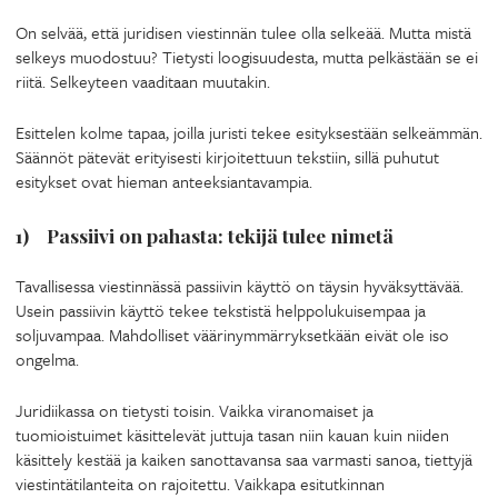
On selvää, että juridisen viestinnän tulee olla selkeää. Mutta mistä
selkeys muodostuu? Tietysti loogisuudesta, mutta pelkästään se ei
riitä. Selkeyteen vaaditaan muutakin.
Esittelen kolme tapaa, joilla juristi tekee esityksestään selkeämmän.
Säännöt pätevät erityisesti kirjoitettuun tekstiin, sillä puhutut
esitykset ovat hieman anteeksiantavampia.
1) Passiivi on pahasta: tekijä tulee nimetä
Tavallisessa viestinnässä passiivin käyttö on täysin hyväksyttävää.
Usein passiivin käyttö tekee tekstistä helppolukuisempaa ja
soljuvampaa. Mahdolliset väärinymmärryksetkään eivät ole iso
ongelma.
Juridiikassa on tietysti toisin. Vaikka viranomaiset ja
tuomioistuimet käsittelevät juttuja tasan niin kauan kuin niiden
käsittely kestää ja kaiken sanottavansa saa varmasti sanoa, tiettyjä
viestintätilanteita on rajoitettu. Vaikkapa esitutkinnan