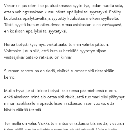
Varsinkin jos olen itse puolustamassa syytettyä, pidän huolta siitä,
etten vahingossakaan kutsu häntä epäillyksi tai syytetyksi. Epäilty
kuulostaa epäilyttävältä ja syytetty kuulostaa melkein syylliseltä.
Tästä syystä kutsun oikeudessa omaa asiakastani aina
vastaajaksi
,
en koskaan epäillyksi tai syytetyksi.
Herää tietysti kysymys, vaikuttaako termin valinta juttuun.
Voittaako jutun sillä, että kutsuu henkilöä syytetyn sijaan
vastaajaksi? Siitäkö ratkaisu on kiinni?
Suoraan sanottuna en tiedä, eivätkä tuomarit sitä tietenkään
kerro.
Mutta hyvä juristi tekee tietysti kaikkensa päämiehensä eteen,
enkä ainakaan minä aio ottaa sitä riskiä, että tuomari olisi päätynyt
minun asiakkaalleni epäedulliseen ratkaisuun sen vuoksi, että
käytin väärää termiä.
Termeillä on väliä. Vaikka termi itse ei ratkaisisi tilannetta, viestijän
tulee pitää huolta oikeiden sanojen käyttämisestä. Vain oikeita