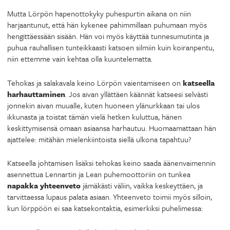
Mutta Lörpön hapenottokyky puhespurtin aikana on niin
harjaantunut, että hän kykenee pahimmillaan puhumaan myös
hengittäessään sisään. Hän voi myös käyttää tunnesumutinta ja
puhua rauhallisen tunteikkaasti katsoen silmiin kuin koiranpentu,
niin ettemme vain kehtaa olla kuuntelematta.
Tehokas ja salakavala keino Lörpön vaientamiseen on
katseella
harhauttaminen
. Jos aivan yllättäen käännät katseesi selvästi
jonnekin aivan muualle, kuten huoneen ylänurkkaan tai ulos
ikkunasta ja toistat tämän vielä hetken kuluttua, hänen
keskittymisensä omaan asiaansa harhautuu. Huomaamattaan hän
ajattelee: mitähän mielenkiintoista siellä ulkona tapahtuu?
Katseella johtamisen lisäksi tehokas keino saada äänenvaimennin
asennettua Lennartin ja Lean puhemoottoriin on tunkea
napakka yhteenveto
jämäkästi väliin, vaikka keskeyttäen, ja
tarvittaessa lupaus palata asiaan. Yhteenveto toimii myös silloin,
kun lörppöön ei saa katsekontaktia, esimerkiksi puhelimessa: