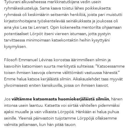
Työurani alkuvaiheessa markkinatutkijana vedin usein
ryhmäkeskusteluja. Sama kaava toistui lähes poikkeuksetta:
ryhmässä oli keskimäärin seitsemän henkilöä, joista pari muistutti
kirjastonhoitajana työskentelevää seinäkukkasta ja joukossa oli
aina yksi Lea tai Lennart. Opin kokeneelta mentorilta ohjaamaan
potentiaaliset Lörpöt itseni viereen istumaan, jotta pystyin
tarvittaessa minimoimaan katsekontaktin heihin kysyttyäni
kysymyksen.
Filosofi Emmanuel Lévinas korostaa äärimmilleen silmiin ja
kasvoihin katsomisen suurta merkitystä suhteissa: ”Katsoessamme
toisen ihmisen kasvoja olemme välittömästi vastuussa hänestä.”
Emme halua katsoa kerjäläistä silmiin. Aikakauslehdet taas myyvät
ylivoimaisesti eniten kansikuvilla, joissa on ihmisen kasvot.
Jos
vältämme katsomasta huomiokerjäläistä silmiin
, hänen
intonsa usein laantuu. Katsetta voi siirtää vähitellen pidemmäksi
ajaksi muualle ja vain vilkaista Lörppöä. Hänkään ei halua puhua
seinille. Yleensä päinvastoin tuijotamme Lörppöjä ollaksemme
valmiita jatkamaan, kun hän pitää tauon.