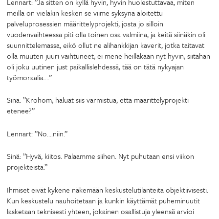
Lennart: ”Ja sitten on kyllä hyvin, hyvin huolestuttavaa, miten
meillä on vieläkin kesken se viime syksynä aloitettu
palveluprosessien määrittelyprojekti, josta jo silloin
vuodenvaihteessa piti olla toinen osa valmiina, ja keitä siinäkin oli
suunnittelemassa, eikö ollut ne alihankkijan kaverit, jotka taitavat
olla muuten juuri vaihtuneet, ei mene heilläkään nyt hyvin, siitähän
oli joku uutinen just paikallislehdessä, tää on tätä nykyajan
työmoraalia….”
Sinä: ”Kröhöm, haluat siis varmistua, että määrittelyprojekti
etenee?”
Lennart: ”No….niin.”
Sinä: ”Hyvä, kiitos. Palaamme siihen. Nyt puhutaan ensi viikon
projekteista.”
Ihmiset eivät kykene näkemään keskustelutilanteita objektiivisesti.
Kun keskustelu nauhoitetaan ja kunkin käyttämät puheminuutit
lasketaan teknisesti yhteen, jokainen osallistuja yleensä arvioi