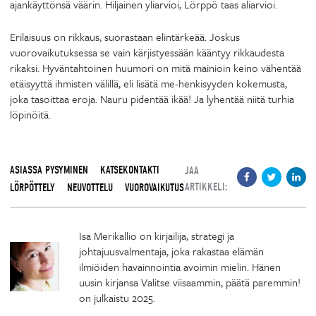
ajankäyttönsä väärin. Hiljainen yliarvioi, Lörppö taas aliarvioi.
Erilaisuus on rikkaus, suorastaan elintärkeää. Joskus
vuorovaikutuksessa se vain kärjistyessään kääntyy rikkaudesta
rikaksi. Hyväntahtoinen huumori on mitä mainioin keino vähentää
etäisyyttä ihmisten välillä, eli lisätä me-henkisyyden kokemusta,
joka tasoittaa eroja. Nauru pidentää ikää! Ja lyhentää niitä turhia
löpinöitä.
ASIASSA PYSYMINEN
KATSEKONTAKTI
JAA
ARTIKKELI:
LÖRPÖTTELY
NEUVOTTELU
VUOROVAIKUTUS
Isa Merikallio on kirjailija, strategi ja
johtajuusvalmentaja, joka rakastaa elämän
ilmiöiden havainnointia avoimin mielin. Hänen
uusin kirjansa Valitse viisaammin, päätä paremmin!
on julkaistu 2025.