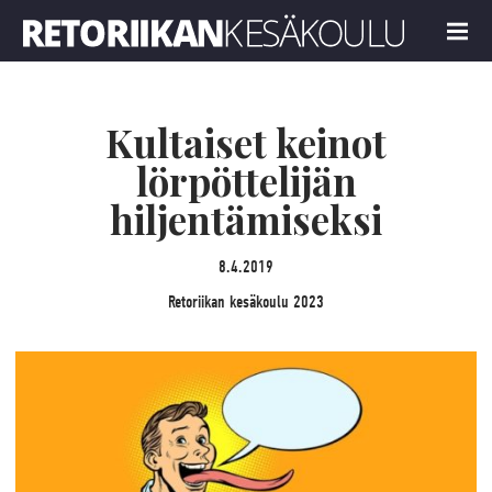
Retoriikan kesäkoulu 2023
MENU
Kultaiset keinot
lörpöttelijän
hiljentämiseksi
8.4.2019
Retoriikan kesäkoulu 2023