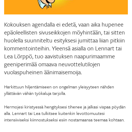
Kokouksen agendalla ei edetä, vaan aika hupenee
epäoleellisten sivuseikkojen möyhintään, tai sitten
huolella suunniteltu esityksesi jumittaa liian pitkiin
kommentointeihin. Yleensä asialla on Lennart tai
Lea Lörppö, tuo aavistuksen naapurimaamme
geeniperimää omaava neuvottelutilojen
vuolaspuheinen äänimaisemoija.
Harkittuun hiljentämiseen on ongelman yleisyyteen nähden
yllättävän vähän työkaluja tarjolla.
Hermojesi kiristyessä hengityksesi tihenee ja jalkasi vispaa pöydän
alla. Lennart tai Lea tulkitsee kuitenkin levottomuutesi
intensiiviseksi kiinnostukseksi esiin nostamaansa teemaa kohtaan.