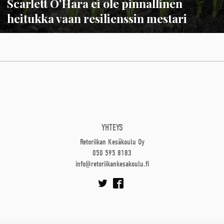
Scarlett O’Hara ei ole pinnallinen
heitukka vaan resilienssin mestari
YHTEYS
Retoriikan Kesäkoulu Oy
050 595 8183
info@retoriikankesakoulu.fi