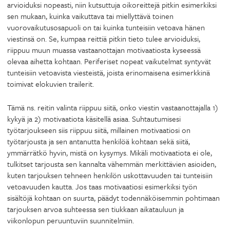
arvioiduksi nopeasti, niin kutsuttuja oikoreittejä pitkin esimerkiksi
sen mukaan, kuinka vaikuttava tai miellyttävä toinen
vuorovaikutusosapuoli on tai kuinka tunteisiin vetoava hänen
viestinsä on. Se, kumpaa reittiä pitkin tieto tulee arvioiduksi,
riippuu muun muassa vastaanottajan motivaatiosta kyseessä
olevaa aihetta kohtaan. Periferiset nopeat vaikutelmat syntyvät
tunteisiin vetoavista viesteistä, joista erinomaisena esimerkkinä
toimivat elokuvien trailerit.
Tämä ns. reitin valinta riippuu siitä, onko viestin vastaanottajalla 1)
kykyä ja 2) motivaatiota käsitellä asiaa. Suhtautumisesi
työtarjoukseen siis riippuu siitä, millainen motivaatiosi on
työtarjousta ja sen antanutta henkilöä kohtaan sekä siitä,
ymmärrätkö hyvin, mistä on kysymys. Mikäli motivaatiota ei ole,
tulkitset tarjousta sen kannalta vähemmän merkittävien asioiden,
kuten tarjouksen tehneen henkilön uskottavuuden tai tunteisiin
vetoavuuden kautta. Jos taas motivaatiosi esimerkiksi työn
sisältöjä kohtaan on suurta, päädyt todennäköisemmin pohtimaan
tarjouksen arvoa suhteessa sen tiukkaan aikatauluun ja
viikonlopun peruuntuviin suunnitelmiin.