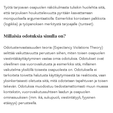
Työtä tarjoavan osapuolen näkökulmasta tulisikin huolehtia siitä,
että tarjouksen houkuttelevuutta pyritään kasvattamaan
monipuolisella argumentaatiolla. Esimerkiksi korostaen palkkiota
(logiikka) ja työpanoksen merkitystä tarjoajalle (tunteet).
Millaisia odotuksia sinulla on?
Odotustenvastaisuuden teoria (Expectancy Violations Theory)
selittää vaikuttavuutta perustuen siihen, miten toisen osapuolen
viestintäkäyttäytyminen vastaa omia odotuksia. Odotukset ovat
oleellinen osa vuorovaikutusta ja esimerkiksi sitä, millainen
vaikutelma yksilöllä toisesta osapuolesta on. Odotuksella ei
tarkoiteta toivetta halutusta käyttäytymisestä tai reaktiosta, vaan
yksinkertaisesti oletusta siitä, mitä odotetaan tapahtuvan ja toisen
tekevän. Odotuksia muodostuu tiedostamattomasti muun muassa
kontekstin, vuorovaikutussuhteen laadun ja osapuolen
ominaisuuksien (mm. ikä, sukupuoli, viestintätyyli, fyysinen
etäisyys) perusteella.