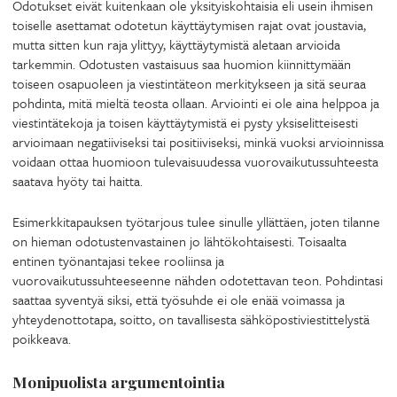
Odotukset eivät kuitenkaan ole yksityiskohtaisia eli usein ihmisen
toiselle asettamat odotetun käyttäytymisen rajat ovat joustavia,
mutta sitten kun raja ylittyy, käyttäytymistä aletaan arvioida
tarkemmin. Odotusten vastaisuus saa huomion kiinnittymään
toiseen osapuoleen ja viestintäteon merkitykseen ja sitä seuraa
pohdinta, mitä mieltä teosta ollaan. Arviointi ei ole aina helppoa ja
viestintätekoja ja toisen käyttäytymistä ei pysty yksiselitteisesti
arvioimaan negatiiviseksi tai positiiviseksi, minkä vuoksi arvioinnissa
voidaan ottaa huomioon tulevaisuudessa vuorovaikutussuhteesta
saatava hyöty tai haitta.
Esimerkkitapauksen työtarjous tulee sinulle yllättäen, joten tilanne
on hieman odotustenvastainen jo lähtökohtaisesti. Toisaalta
entinen työnantajasi tekee rooliinsa ja
vuorovaikutussuhteeseenne nähden odotettavan teon. Pohdintasi
saattaa syventyä siksi, että työsuhde ei ole enää voimassa ja
yhteydenottotapa, soitto, on tavallisesta sähköpostiviestittelystä
poikkeava.
Monipuolista argumentointia