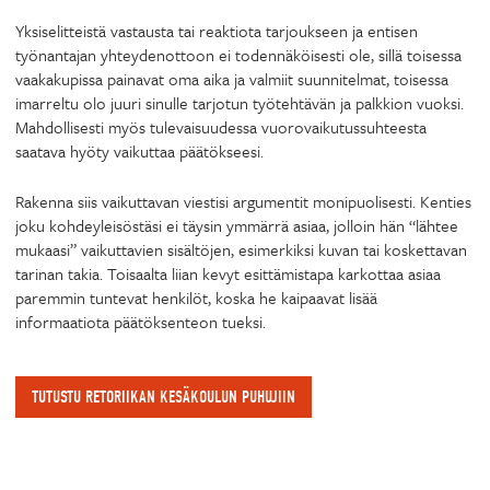
Yksiselitteistä vastausta tai reaktiota tarjoukseen ja entisen
työnantajan yhteydenottoon ei todennäköisesti ole, sillä toisessa
vaakakupissa painavat oma aika ja valmiit suunnitelmat, toisessa
imarreltu olo juuri sinulle tarjotun työtehtävän ja palkkion vuoksi.
Mahdollisesti myös tulevaisuudessa vuorovaikutussuhteesta
saatava hyöty vaikuttaa päätökseesi.
Rakenna siis vaikuttavan viestisi argumentit monipuolisesti. Kenties
joku kohdeyleisöstäsi ei täysin ymmärrä asiaa, jolloin hän “lähtee
mukaasi” vaikuttavien sisältöjen, esimerkiksi kuvan tai koskettavan
tarinan takia. Toisaalta liian kevyt esittämistapa karkottaa asiaa
paremmin tuntevat henkilöt, koska he kaipaavat lisää
informaatiota päätöksenteon tueksi.
TUTUSTU RETORIIKAN KESÄKOULUN PUHUJIIN