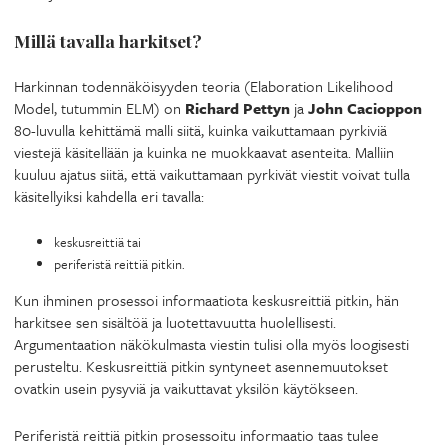
Millä tavalla harkitset?
Harkinnan todennäköisyyden teoria (Elaboration Likelihood
Model, tutummin ELM) on
Richard Pettyn
ja
John Cacioppon
80-luvulla kehittämä malli siitä, kuinka vaikuttamaan pyrkiviä
viestejä käsitellään ja kuinka ne muokkaavat asenteita. Malliin
kuuluu ajatus siitä, että vaikuttamaan pyrkivät viestit voivat tulla
käsitellyiksi kahdella eri tavalla:
keskusreittiä tai
periferistä reittiä pitkin.
Kun ihminen prosessoi informaatiota keskusreittiä pitkin, hän
harkitsee sen sisältöä ja luotettavuutta huolellisesti.
Argumentaation näkökulmasta viestin tulisi olla myös loogisesti
perusteltu. Keskusreittiä pitkin syntyneet asennemuutokset
ovatkin usein pysyviä ja vaikuttavat yksilön käytökseen.
Periferistä reittiä pitkin prosessoitu informaatio taas tulee