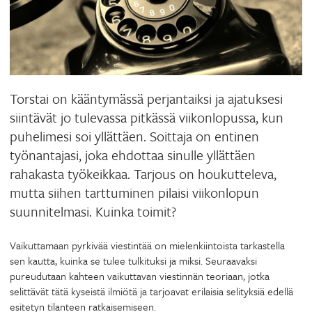
Torstai on kääntymässä perjantaiksi ja ajatuksesi
siintävät jo tulevassa pitkässä viikonlopussa, kun
puhelimesi soi yllättäen. Soittaja on entinen
työnantajasi, joka ehdottaa sinulle yllättäen
rahakasta työkeikkaa. Tarjous on houkutteleva,
mutta siihen tarttuminen pilaisi viikonlopun
suunnitelmasi. Kuinka toimit?
Vaikuttamaan pyrkivää viestintää on mielenkiintoista tarkastella
sen kautta, kuinka se tulee tulkituksi ja miksi. Seuraavaksi
pureudutaan kahteen vaikuttavan viestinnän teoriaan, jotka
selittävät tätä kyseistä ilmiötä ja tarjoavat erilaisia selityksiä edellä
esitetyn tilanteen ratkaisemiseen.