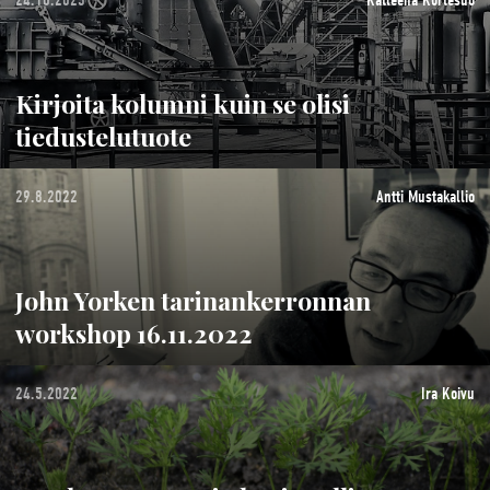
Kirjoita kolumni kuin se olisi
tiedustelutuote
29.8.2022
Antti Mustakallio
John Yorken tarinankerronnan
workshop 16.11.2022
24.5.2022
Ira Koivu