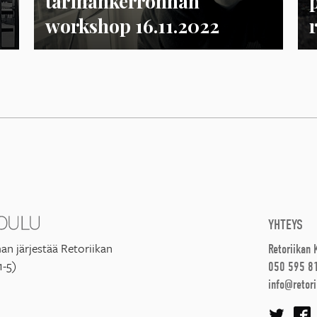
tarinankerronnan
workshop 16.11.2022
YHTEYS
an järjestää Retoriikan
Retoriikan
1-5)
050 595 8
info@retori