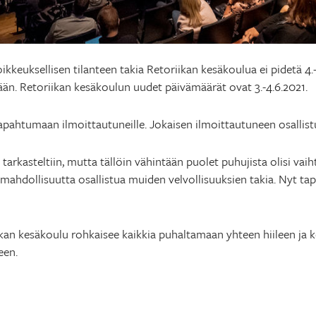
keuksellisen tilanteen takia Retoriikan kesäkoulua ei pidetä 4
mään. Retoriikan kesäkoulun uudet päivämäärät ovat 3.-4.6.2021.
 tapahtumaan ilmoittautuneille. Jokaisen ilmoittautuneen osallist
arkasteltiin, mutta tällöin vähintään puolet puhujista olisi vaiht
t mahdollisuutta osallistua muiden velvollisuuksien takia. Nyt t
ikan kesäkoulu rohkaisee kaikkia puhaltamaan yhteen hiileen ja k
een.