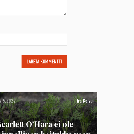
4.5.2022
Ira Koivu
Scarlett O’Hara ei ole