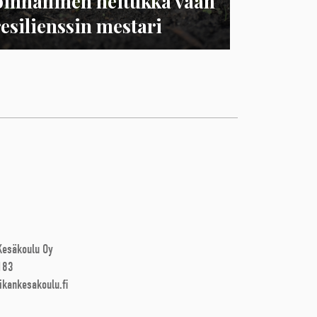
pinnallinen heitukka vaan
resilienssin mestari
 Kesäkoulu Oy
183
ikankesakoulu.fi