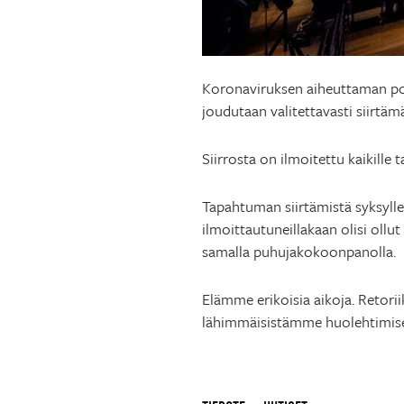
Koronaviruksen aiheuttaman poik
joudutaan valitettavasti siirtä
Siirrosta on ilmoitettu kaikille
Tapahtuman siirtämistä syksylle t
ilmoittautuneillakaan olisi ollu
samalla puhujakokoonpanolla.
Elämme erikoisia aikoja. Retori
lähimmäisistämme huolehtimis