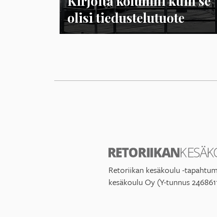
Kirjoita kolumni kuin se
olisi tiedustelutuote
Retoriikan kesäkoulu -tapahtum
kesäkoulu Oy (Y-tunnus 246861