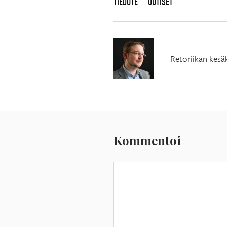
TIEDOTE
UUTISET
Retoriikan kesä
Kommentoi