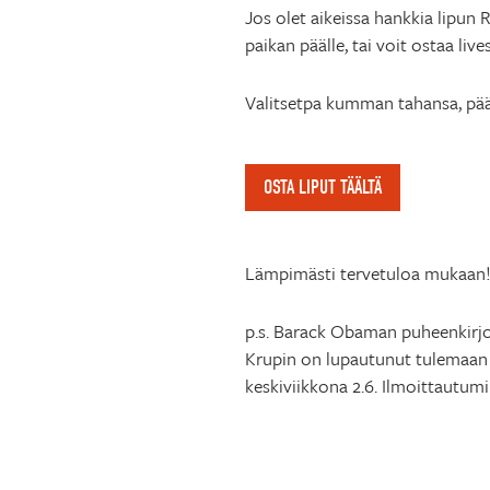
Jos olet aikeissa hankkia lipun 
paikan päälle, tai voit ostaa li
Valitsetpa kumman tahansa, pääs
OSTA LIPUT TÄÄLTÄ
Lämpimästi tervetuloa mukaan
p.s. Barack Obaman puheenkirjo
Krupin on lupautunut tulemaan
keskiviikkona 2.6. Ilmoittautumi