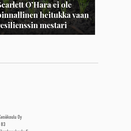
Scarlett O’Hara ei ole
pinnallinen heitukka vaan
resilienssin mestari
 Kesäkoulu Oy
183