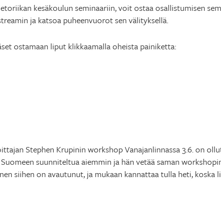
Retoriikan kesäkoulun seminaariin, voit ostaa osallistumisen sem
vestreamin ja katsoa puheenvuorot sen välityksellä.
et ostamaan liput klikkaamalla oheista painiketta:
!
ittajan Stephen Krupinin workshop Vanajanlinnassa 3.6. on oll
 Suomeen suunniteltua aiemmin ja hän vetää saman workshopi
nen siihen on avautunut, ja mukaan kannattaa tulla heti, koska l