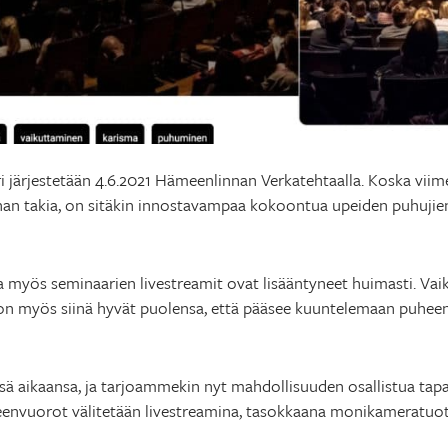
i järjestetään 4.6.2021 Hämeenlinnan Verkatehtaalla. Koska vii
nan takia, on sitäkin innostavampaa kokoontua upeiden puhujien 
 myös seminaarien livestreamit ovat lisääntyneet huimasti. Vai
, on myös siinä hyvät puolensa, että pääsee kuuntelemaan puh
ssä aikaansa, ja tarjoammekin nyt mahdollisuuden osallistua t
uheenvuorot välitetään livestreamina, tasokkaana monikameratuo