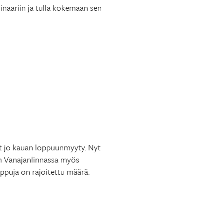
inaariin ja tulla kokemaan sen
ut jo kauan loppuunmyyty. Nyt
n Vanajanlinnassa myös
ippuja on rajoitettu määrä.