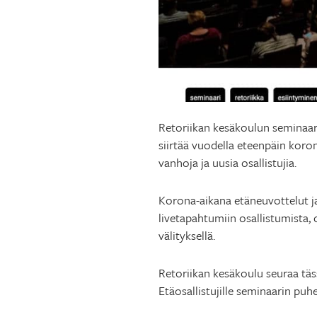
Retoriikan kesäkoulun seminaar
siirtää vuodella eteenpäin koro
vanhoja ja uusia osallistujia.
Korona-aikana etäneuvottelut ja
livetapahtumiin osallistumista
välityksellä.
Retoriikan kesäkoulu seuraa tä
Etäosallistujille seminaarin p