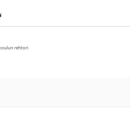
N
koulun rehtori