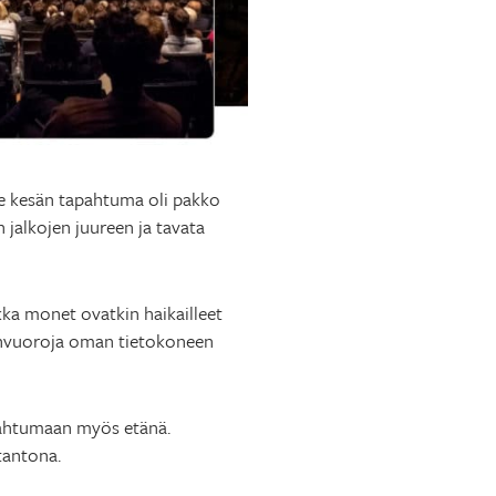
me kesän tapahtuma oli pakko
jalkojen juureen ja tavata
kka monet ovatkin haikailleet
eenvuoroja oman tietokoneen
apahtumaan myös etänä.
tantona.